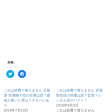
共有:
ク
F
リ
a
ッ
c
ク
e
し
b
て
o
これは経費で落ちません 広報
これは経費で落ちません 皆瀬
T
o
w
k
課 皆瀬織子役の女優は誰？森
智也役の俳優は誰？監督？レ
i
で
若が暴いた罪は？ネタバレあ
ンタル店のバイト？
t
共
t
有
り
2019年8月3日
e
す
r
る
2019年7月23日
これは経費で落ちません