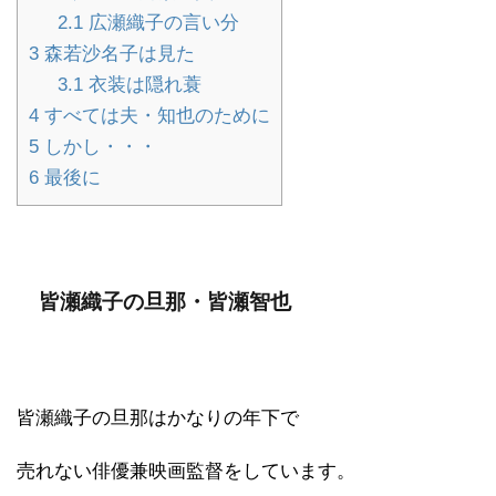
2.1
広瀬織子の言い分
3
森若沙名子は見た
3.1
衣装は隠れ蓑
4
すべては夫・知也のために
5
しかし・・・
6
最後に
皆瀬織子の旦那・皆瀬智也
皆瀬織子の旦那はかなりの年下で
売れない俳優兼映画監督をしています。