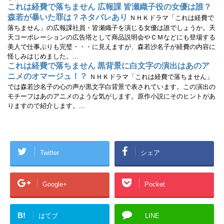
これは経費で落ちません 広報課 皆瀬織子役の女優は誰？
森若が暴いた罪は？ネタバレあり
ＮＨＫドラマ「これは経費で
落ちません」の広報課社員・皆瀬織子を演じる女優は誰でしょうか。天
天コーポレーションの広告塔として商品説明会やＣＭなどにも登場する
美人で仕事ぶりも完璧・・・に見えますが、森若沙名子が経費の内容に
怪しみはじめました。...
これは経費で落ちません 黒背景に白文字の演出はあのア
ニメのオマージュ！？
ＮＨＫドラマ「これは経費で落ちません」
では森若沙名子の心の声が黒文字白背景で表されています。この演出の
モチーフはあのアニメのような気がします。原作小説にそのヒントがあ
りますので紹介します。...
Twitter
シェア
Google+
Pocket
B!
はてブ
LINE