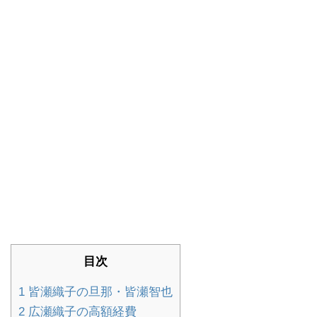
目次
1
皆瀬織子の旦那・皆瀬智也
2
広瀬織子の高額経費