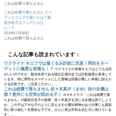
で
に
これは経費で落ちません
共
は
有
ク
(
リ
これは経費で落ちません イー
新
ッ
し
ク
ブンとフェアの違いとは？森
い
し
ウ
て
若沙名子はフェアじゃな
ィ
く
い！？
ン
だ
ド
さ
2019年7月30日
ウ
い
で
(
これは経費で落ちません
開
新
き
し
ま
い
す
ウ
)
ィ
こんな記事も読まれています：
ン
ド
ウ
ウクライナ キエフでは着ぐるみ詐欺に注意！男性をター
で
ゲットに極悪な亜種も！？
開
ウクライナの首都キエフはとても治安
き
がいいのですが、観光名所である独立広場付近では詐欺被害が多発して
ま
す
います。特に男性をターゲットにした亜種は回避が難しい本能に訴えか
)
ける詐欺です。ご注意ください。...
これは経費で落ちません 佐々木真夕（まゆ）役の女優は
誰？意外にも空気が読める子！
ＮＨＫドラマ「これは経費で落
ちません」の森若沙名子の後輩、佐々木真夕を演じる女優は誰でしょう
か。この子はアホな子のように見えますが愛社精神があり仕事にも真面
目に取り組む一生懸命な子です。さらに実は空気を読む力に長けていま
す。...