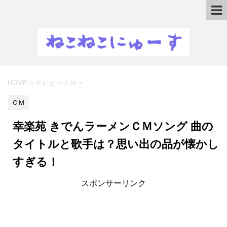
HOME
>
テレビ
>
ＣＭ
>
ＣＭ
幸楽苑 きでんラーメンＣＭソング 曲の
タイトルと歌手は？思い出の品が懐かし
すぎる！
スポンサーリンク