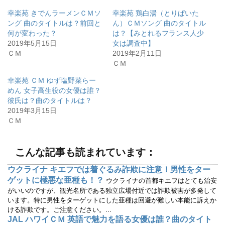
し
b
て
o
幸楽苑 きでんラーメンＣＭソ
幸楽苑 鶏白湯（とりぱいた
T
o
w
k
ング 曲のタイトルは？前回と
ん）ＣＭソング 曲のタイトル
i
で
何が変わった？
は？【みとれるフランス人少
t
共
t
有
2019年5月15日
女は調査中】
e
す
r
る
ＣＭ
2019年2月11日
で
に
ＣＭ
共
は
有
ク
(
リ
幸楽苑 ＣＭ ゆず塩野菜らー
新
ッ
し
ク
めん 女子高生役の女優は誰？
い
し
ウ
て
彼氏は？曲のタイトルは？
ィ
く
2019年3月15日
ン
だ
ド
さ
ＣＭ
ウ
い
で
(
開
新
き
し
ま
い
こんな記事も読まれています：
す
ウ
)
ィ
ン
ウクライナ キエフでは着ぐるみ詐欺に注意！男性をター
ド
ウ
ゲットに極悪な亜種も！？
ウクライナの首都キエフはとても治安
で
開
がいいのですが、観光名所である独立広場付近では詐欺被害が多発して
き
います。特に男性をターゲットにした亜種は回避が難しい本能に訴えか
ま
す
ける詐欺です。ご注意ください。...
)
JAL ハワイＣＭ 英語で魅力を語る女優は誰？曲のタイト