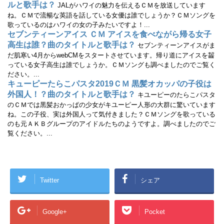
ルと歌手は？
JALがハワイの魅力を伝えるＣＭを放送しています
ね。ＣＭで流暢な英語を話している女優は誰でしょうか？ＣＭソングを
歌っているのはハワイの女の子みたいですよ！...
セブンティーンアイス ＣＭ アイスを食べながら帰る女子
高生は誰？曲のタイトルと歌手は？
セブンティーンアイスがま
だ肌寒い4月からwebCMをスタートさせています。帰り道にアイスを齧
っている女子高生は誰でしょうか。ＣＭソングも調べましたのでご覧く
ださい。...
キューピーたらこパスタ2019ＣＭ 黒髪オカッパの子役は
外国人！？曲のタイトルと歌手は？
キユーピーのたらこパスタ
のＣＭでは黒髪おかっぱの少女がキユーピー人形の大群に驚いています
ね。この子役、実は外国人って気付きました？ＣＭソングを歌っている
のも元ＡＫＢグループのアイドルたちのようですよ。調べましたのでご
覧ください。...
Twitter
シェア
Google+
Pocket