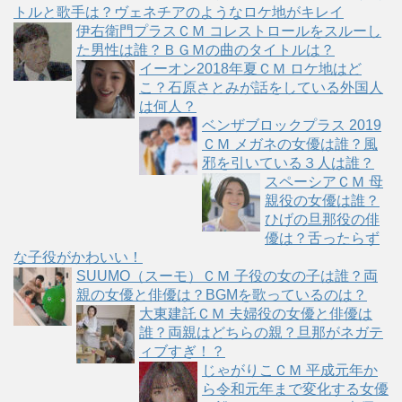
トルと歌手は？ヴェネチアのようなロケ地がキレイ
伊右衛門プラスＣＭ コレストロールをスルーし
た男性は誰？ＢＧＭの曲のタイトルは？
イーオン2018年夏ＣＭ ロケ地はど
こ？石原さとみが話をしている外国人
は何人？
ベンザブロックプラス 2019
ＣＭ メガネの女優は誰？風
邪を引いている３人は誰？
スペーシアＣＭ 母
親役の女優は誰？
ひげの旦那役の俳
優は？舌ったらず
な子役がかわいい！
SUUMO（スーモ）ＣＭ 子役の女の子は誰？両
親の女優と俳優は？BGMを歌っているのは？
大東建託ＣＭ 夫婦役の女優と俳優は
誰？両親はどちらの親？旦那がネガテ
ィブすぎ！？
じゃがりこＣＭ 平成元年か
ら令和元年まで変化する女優