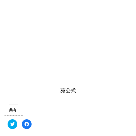
苑公式
共有:
ク
F
リ
a
ッ
c
ク
e