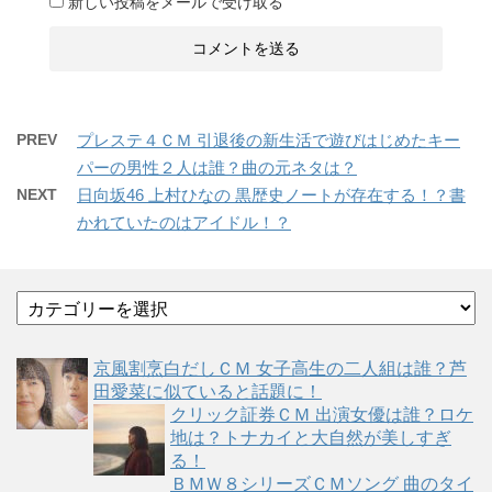
新しい投稿をメールで受け取る
PREV
プレステ４ＣＭ 引退後の新生活で遊びはじめたキー
パーの男性２人は誰？曲の元ネタは？
NEXT
日向坂46 上村ひなの 黒歴史ノートが存在する！？書
かれていたのはアイドル！？
カ
テ
ゴ
京風割烹白だしＣＭ 女子高生の二人組は誰？芦
リ
田愛菜に似ていると話題に！
ー
クリック証券ＣＭ 出演女優は誰？ロケ
地は？トナカイと大自然が美しすぎ
る！
ＢＭＷ８シリーズＣＭソング 曲のタイ