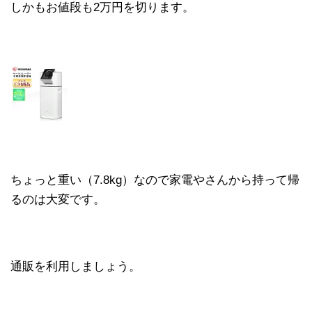
しかもお値段も2万円を切ります。
ちょっと重い（7.8kg）なので家電やさんから持って帰
るのは大変です。
通販を利用しましょう。