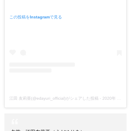
この投稿をInstagramで見る
江田 友莉亜(@edayuri_official)がシェアした投稿
-
2020年 4月月24日午前5時23分PDT