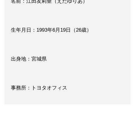
名前：江田友莉亜（えだゆりあ）
生年月日：1993年6月19日（26歳）
出身地：宮城県
事務所：トヨタオフィス