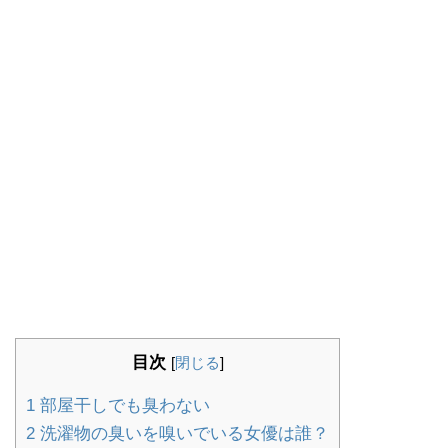
目次
[
閉じる
]
1
部屋干しでも臭わない
2
洗濯物の臭いを嗅いでいる女優は誰？