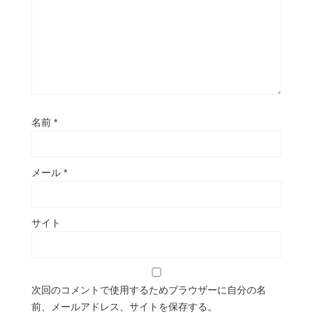
名前
*
メール
*
サイト
次回のコメントで使用するためブラウザーに自分の名
前、メールアドレス、サイトを保存する。