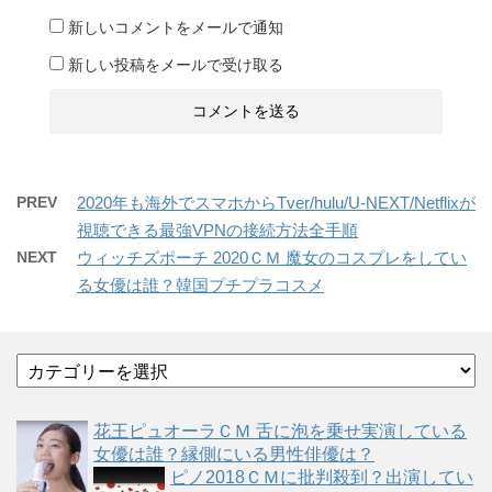
新しいコメントをメールで通知
新しい投稿をメールで受け取る
PREV
2020年も海外でスマホからTver/hulu/U-NEXT/Netflixが
視聴できる最強VPNの接続方法全手順
NEXT
ウィッチズポーチ 2020ＣＭ 魔女のコスプレをしてい
る女優は誰？韓国プチプラコスメ
カ
テ
ゴ
花王ピュオーラＣＭ 舌に泡を乗せ実演している
リ
女優は誰？縁側にいる男性俳優は？
ー
ピノ2018ＣＭに批判殺到？出演してい