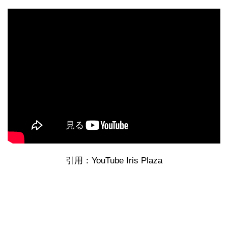
引用：YouTube Iris Plaza