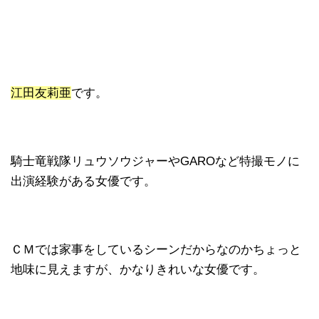
江田友莉亜
です。
騎士竜戦隊リュウソウジャーやGAROなど特撮モノに
出演経験がある女優です。
ＣＭでは家事をしているシーンだからなのかちょっと
地味に見えますが、かなりきれいな女優です。