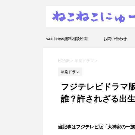
wordpress無料相談所開
お問い合わせ
設！エラーや疑問を解決し
HOME
>
単発ドラマ
>
ます！
単発ドラマ
フジテレビドラマ版
誰？許されざる出
当記事はフジテレビ版「犬神家の一族