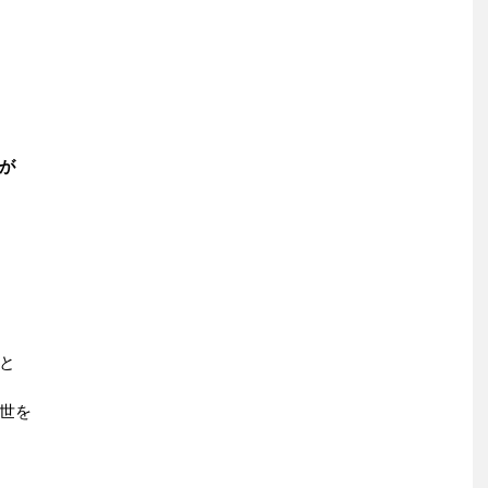
が
と
世を