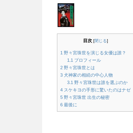
目次
[
閉じる
]
1
野々宮珠世を演じる女優は誰？
1.1
プロフィール
2
野々宮珠世とは
3
犬神家の相続の中心人物
3.1
野々宮珠世は誰を選ぶのか
4
スケキヨの手形に驚いたのはナゼ
5
野々宮珠世 出生の秘密
6
最後に