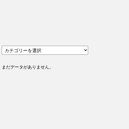
カ
テ
ゴ
リ
まだデータがありません。
ー