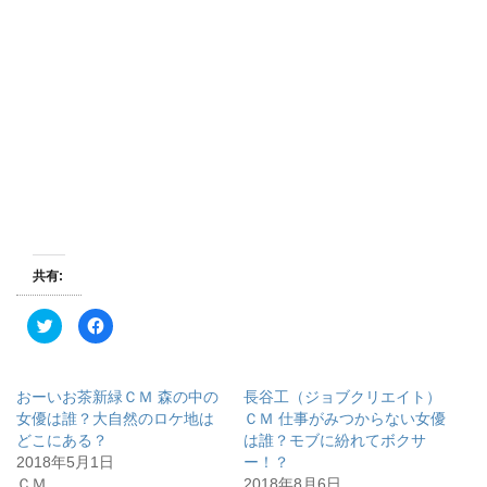
共有:
ク
F
リ
a
ッ
c
ク
e
し
b
て
o
おーいお茶新緑ＣＭ 森の中の
長谷工（ジョブクリエイト）
T
o
w
k
女優は誰？大自然のロケ地は
ＣＭ 仕事がみつからない女優
i
で
どこにある？
は誰？モブに紛れてボクサ
t
共
t
有
2018年5月1日
ー！？
e
す
r
る
ＣＭ
2018年8月6日