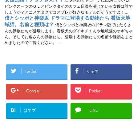
ピタスのどトローチに出演している、
ピンクスーツのＯＬとピンクタイのカフェ店員を演じている女優は誰で
しょうか？アニメオタクでコスプレが好きなモデルだそうですよ！...
僕とシッポと神楽坂 ドラマに登場する動物たち 看板犬地
域猫。名前と種類は？
僕とシッポと神楽坂のドラマ版ではたくさ
んの動物たちが登場します。看板犬のダイキチくんや地域猫のオギちゃ
ん。そしてお客さんの動物たち。登場する動物たちの名前や種類をまと
めましたのでご覧ください。...
Twitter
シェア
Google+
Pocket
B!
はてブ
LINE