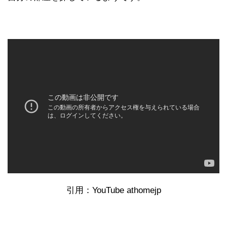
引用：YouTube athomejp