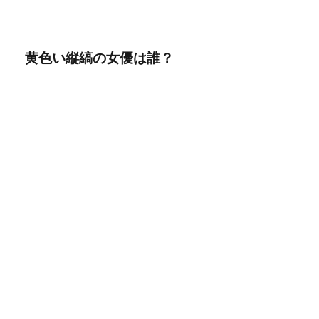
黄色い縦縞の女優は誰？