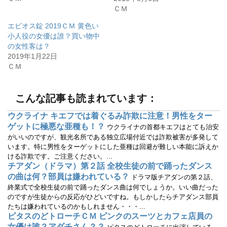
で
に
ＣＭ
共
は
有
ク
(
リ
エビオス錠 2019ＣＭ 黄色い
新
ッ
し
ク
小人役の女優は誰？買い物中
い
し
ウ
て
の女性客は？
ィ
く
2019年1月22日
ン
だ
ド
さ
ＣＭ
ウ
い
で
(
開
新
き
し
ま
い
こんな記事も読まれています：
す
ウ
)
ィ
ン
ウクライナ キエフでは着ぐるみ詐欺に注意！男性をター
ド
ウ
ゲットに極悪な亜種も！？
ウクライナの首都キエフはとても治安
で
開
がいいのですが、観光名所である独立広場付近では詐欺被害が多発して
き
います。特に男性をターゲットにした亜種は回避が難しい本能に訴えか
ま
す
ける詐欺です。ご注意ください。...
)
チアダン（ドラマ）第２話 全校生徒の前で踊ったダンス
の曲は何？部員は嫌われている？
ドラマ版チアダンの第２話、
終業式で全校生徒の前で踊ったダンス曲は何でしょうか。いい曲だった
のですが生徒からの反応がひどいですね。もしかしたらチアダンス部員
たちは嫌われているのかもしれません・・・...
ピタスのどトローチＣＭ ピンクのスーツとカフェ店員の
女優は誰？アダチさん？？