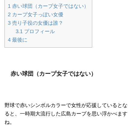
1
赤い球団（カープ女子ではない）
2
カープ女子っぽい女優
3
売り子役の女優は誰？
3.1
プロフィール
4
最後に
赤い球団（カープ女子ではない）
野球で赤いシンボルカラーで女性が応援しているとな
ると、一時期大流行した広島カープを思い浮かべます
ね。