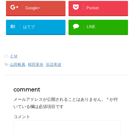
Google+
Pocket
B!
はてブ
LINE
-
ＣＭ
-
山田帆風
,
桜田茉央
,
浜辺美波
comment
メールアドレスが公開されることはありません。
*
が付
いている欄は必須項目です
コメント