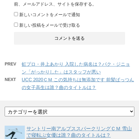
前、メールアドレス、サイトを保存する。
新しいコメントをメールで通知
新しい投稿をメールで受け取る
PREV
虹プロ・井上あかり 入院した病名は？パク・ジニョ
ン「がっかりした」はスタッフが悪い
NEXT
UCC 2020ＣＭ この気持ちは無添加です 前髪ぱっつん
の女子高生は誰？曲のタイトルは？
カ
テ
ゴ
サントリー南アルプススパークリングＣＭ 雪山
リ
で寝転ぶ女優は誰？曲のタイトルは？
ー