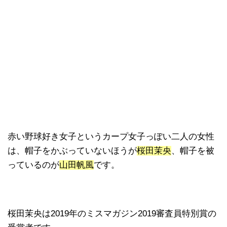
赤い野球好き女子というカープ女子っぽい二人の女性
は、帽子をかぶっていないほうが
桜田茉央
、帽子を被
っているのが
山田帆風
です。
桜田茉央は2019年のミスマガジン2019審査員特別賞の