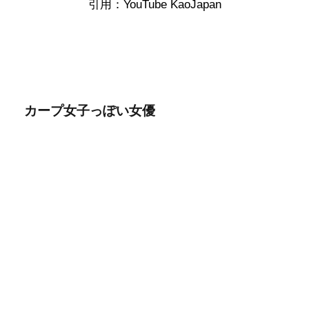
引用：YouTube KaoJapan
カープ女子っぽい女優