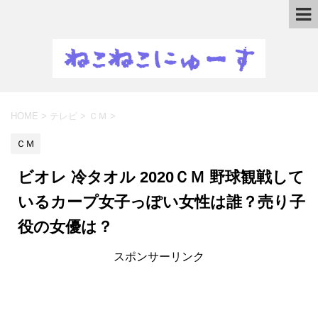
HOME
>
テレビ
>
ＣＭ
>
ＣＭ
ビオレ 冷タオル 2020ＣＭ 野球観戦して
いるカープ女子っぽい女性は誰？売り子
役の女優は？
スポンサーリンク