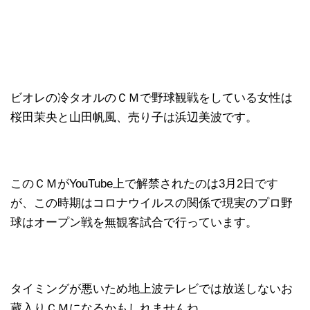
ビオレの冷タオルのＣＭで野球観戦をしている女性は
桜田茉央と山田帆風、売り子は浜辺美波です。
このＣＭがYouTube上で解禁されたのは3月2日です
が、この時期はコロナウイルスの関係で現実のプロ野
球はオープン戦を無観客試合で行っています。
タイミングが悪いため地上波テレビでは放送しないお
蔵入りＣＭになるかもしれませんね。