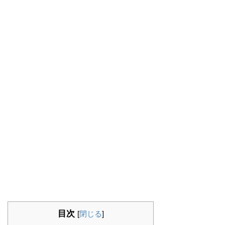
目次
[
閉じる
]