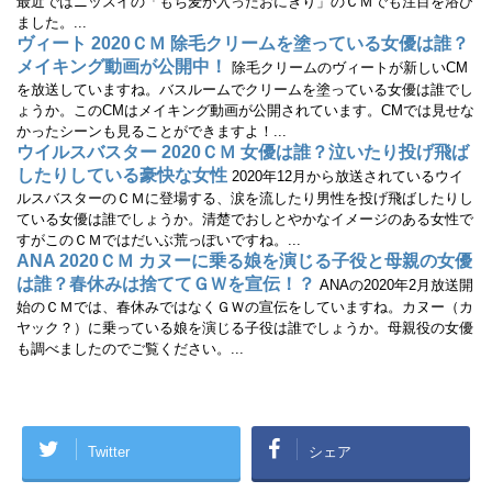
最近ではニッスイの「もち麦が入ったおにぎり」のＣＭでも注目を浴び
ま
す
ました。...
)
ヴィート 2020ＣＭ 除毛クリームを塗っている女優は誰？
メイキング動画が公開中！
除毛クリームのヴィートが新しいCM
を放送していますね。バスルームでクリームを塗っている女優は誰でし
ょうか。このCMはメイキング動画が公開されています。CMでは見せな
かったシーンも見ることができますよ！...
ウイルスバスター 2020ＣＭ 女優は誰？泣いたり投げ飛ば
したりしている豪快な女性
2020年12月から放送されているウイ
ルスバスターのＣＭに登場する、涙を流したり男性を投げ飛ばしたりし
ている女優は誰でしょうか。清楚でおしとやかなイメージのある女性で
すがこのＣＭではだいぶ荒っぽいですね。...
ANA 2020ＣＭ カヌーに乗る娘を演じる子役と母親の女優
は誰？春休みは捨ててＧＷを宣伝！？
ANAの2020年2月放送開
始のＣＭでは、春休みではなくＧＷの宣伝をしていますね。カヌー（カ
ヤック？）に乗っている娘を演じる子役は誰でしょうか。母親役の女優
も調べましたのでご覧ください。...
Twitter
シェア