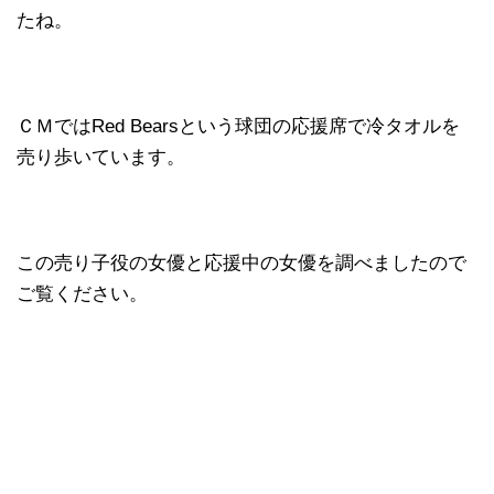
たね。
ＣＭではRed Bearsという球団の応援席で冷タオルを
売り歩いています。
この売り子役の女優と応援中の女優を調べましたので
ご覧ください。