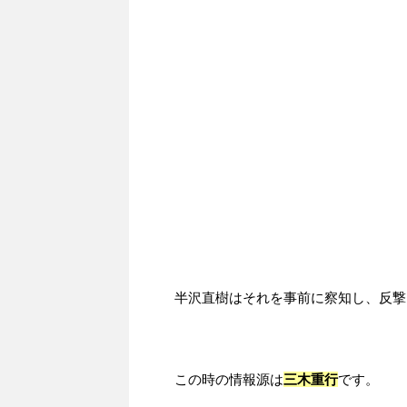
半沢直樹はそれを事前に察知し、反撃
この時の情報源は
三木重行
です。