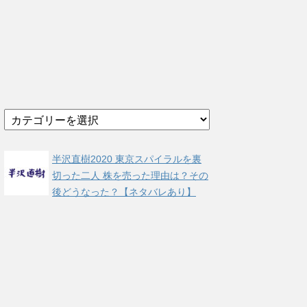
カ
テ
ゴ
リ
半沢直樹2020 東京スパイラルを裏
ー
切った二人 株を売った理由は？その
後どうなった？【ネタバレあり】