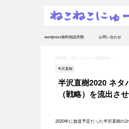
wordpress無料相談所開
お問い合わせ
設！エラーや疑問を解決し
HOME
>
過去ドラマ
>
半沢直樹
>
ます！
半沢直樹
半沢直樹2020 ネ
（戦略）を流出さ
2020年に放送予定だった半沢直樹の2