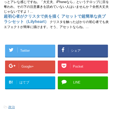
っとアレな感じですね。「大丈夫、iPhoneなら」というテロップに目を
奪われ、その下の注意書きを読めていない人はいませんか？全然大丈夫
じゃないですよ！...
超初心者がクリスタで炎を描く アセットで超簡単な炎ブ
ラシセット（Lilyheart）
クリスタを触ったばかりの初心者でも炎
エフェクトが簡単に描けます。そう、アセットならね。...
Twitter
シェア
Google+
Pocket
B!
はてブ
LINE
-
政治