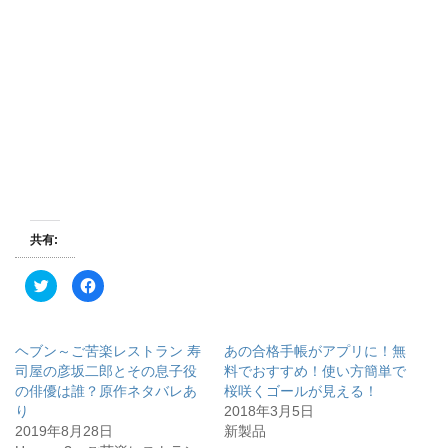
共有:
ク
F
リ
a
ッ
c
ク
e
し
b
て
o
ヘブン～ご苦楽レストラン 寿
あの合格手帳がアプリに！無
T
o
w
k
司屋の彦坂二郎とその息子役
料でおすすめ！使い方簡単で
i
で
の俳優は誰？原作ネタバレあ
桜咲くゴールが見える！
t
共
t
有
り
2018年3月5日
e
す
r
る
2019年8月28日
新製品
で
に