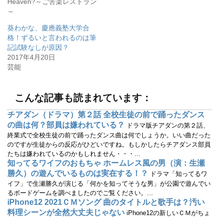
Heaven?～ご苦楽レストラン
共
は
有
ク
～
(
リ
新
ッ
し
ク
葵わかな、慶應義塾大学合
い
し
ウ
て
格！ずるいと言われるのは筆
ィ
く
記試験なしが原因？
ン
だ
ド
さ
2017年4月20日
ウ
い
で
(
芸能
開
新
き
し
ま
い
す
ウ
)
ィ
こんな記事も読まれています：
ン
ド
ウ
チアダン（ドラマ）第２話 全校生徒の前で踊ったダンス
で
の曲は何？部員は嫌われている？
開
ドラマ版チアダンの第２話、
き
終業式で全校生徒の前で踊ったダンス曲は何でしょうか。いい曲だった
ま
す
のですが生徒からの反応がひどいですね。もしかしたらチアダンス部員
)
たちは嫌われているのかもしれません・・・...
知ってるワイフのおもちゃ ホームレス風の男（演：生瀬
勝久）の遊んでいるものは実在する！？
ドラマ「知ってるワ
イフ」で生瀬勝久が演じる「何かを知ってそうな男」が公園で遊んでい
るボードゲームを調べましたのでご覧ください。...
iPhone12 2021ＣＭソング 曲のタイトルと歌手は？汚い
料理シーンが全然大丈夫じゃない
iPhone12の新しいＣＭがちょ