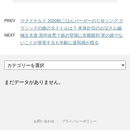
PREV
マクドナルド 2020秋ごはんバーガーのＣＭソング ク
ラシックの曲のタイトルは？ 単身赴任のお父さん編
NEXT
極主夫道 原作改悪？娘の登場に非難殺到 実の娘でな
いことが発覚するも年齢に違和感が残る
カ
テ
ゴ
リ
まだデータがありません。
ー
お問い合わせ
プライバシーポリシー