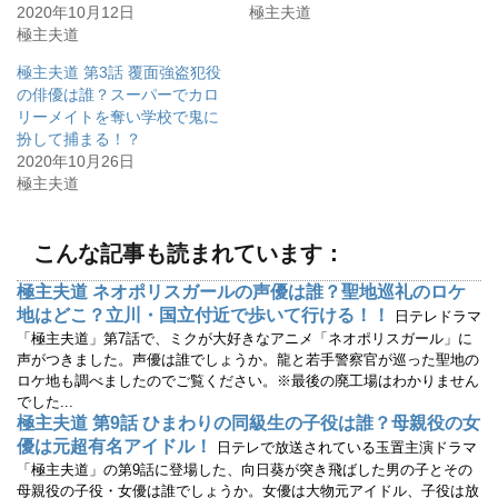
r
る
2020年10月12日
極主夫道
で
に
極主夫道
共
は
有
ク
(
リ
極主夫道 第3話 覆面強盗犯役
新
ッ
し
ク
の俳優は誰？スーパーでカロ
い
し
ウ
て
リーメイトを奪い学校で鬼に
ィ
く
扮して捕まる！？
ン
だ
ド
さ
2020年10月26日
ウ
い
で
(
極主夫道
開
新
き
し
ま
い
す
ウ
)
ィ
こんな記事も読まれています：
ン
ド
ウ
極主夫道 ネオポリスガールの声優は誰？聖地巡礼のロケ
で
地はどこ？立川・国立付近で歩いて行ける！！
開
日テレドラマ
き
「極主夫道」第7話で、ミクが大好きなアニメ「ネオポリスガール」に
ま
す
声がつきました。声優は誰でしょうか。龍と若手警察官が巡った聖地の
)
ロケ地も調べましたのでご覧ください。※最後の廃工場はわかりません
でした...
極主夫道 第9話 ひまわりの同級生の子役は誰？母親役の女
優は元超有名アイドル！
日テレで放送されている玉置主演ドラマ
「極主夫道」の第9話に登場した、向日葵が突き飛ばした男の子とその
母親役の子役・女優は誰でしょうか。女優は大物元アイドル、子役は放