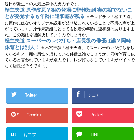
送日が誕生日の人気上昇中の男の子です。...
極主夫道 原作改悪？娘の登場に非難殺到 実の娘でないこ
とが発覚するも年齢に違和感が残る
日テレドラマ「極主夫道」
に原作にはないオリジナル設定が盛り込まれていることで不満の声が上
がっています。原作未読組にとっても役者の年齢に違和感はありますよ
ね。この謎は今後解決していくのでしょうか。...
極主夫道 スーパーのレジ打ち・店長役の俳優は誰？岡崎
体育とは別人！
玉木宏主演「極主夫道」でスーパーのレジ打ちをし
ているキノコ頭の男性を演じている俳優は誰でしょうか。岡崎体育に似
ていると言われていますが別人です。レジ打ちをしていますがバイトで
なく店長だそうですよ。...
Twitter
シェア
Google+
Pocket
B!
はてブ
LINE