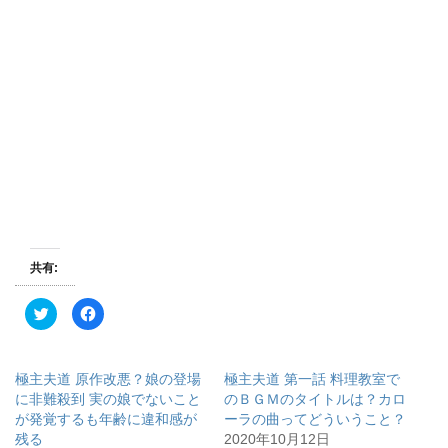
共有:
ク
F
リ
a
ッ
c
ク
e
し
b
て
o
極主夫道 原作改悪？娘の登場
極主夫道 第一話 料理教室で
T
o
w
k
に非難殺到 実の娘でないこと
のＢＧＭのタイトルは？カロ
i
で
が発覚するも年齢に違和感が
ーラの曲ってどういうこと？
t
共
t
有
残る
2020年10月12日
e
す