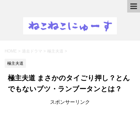
HOME
>
過去ドラマ
>
極主夫道
>
極主夫道
極主夫道 まさかのタイごり押し？とん
でもないブツ・ランブータンとは？
スポンサーリンク