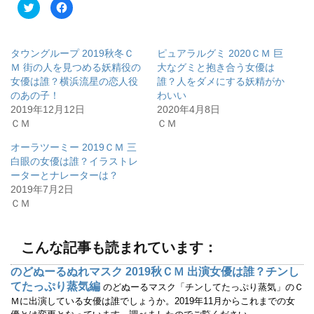
ク
F
リ
a
ッ
c
ク
e
し
b
て
o
タウングループ 2019秋冬Ｃ
ピュアラルグミ 2020ＣＭ 巨
T
o
w
k
Ｍ 街の人を見つめる妖精役の
大なグミと抱き合う女優は
i
で
女優は誰？横浜流星の恋人役
誰？人をダメにする妖精がか
t
共
t
有
のあの子！
わいい
e
す
r
る
2019年12月12日
2020年4月8日
で
に
ＣＭ
ＣＭ
共
は
有
ク
(
リ
オーラツーミー 2019ＣＭ 三
新
ッ
し
ク
白眼の女優は誰？イラストレ
い
し
ウ
て
ーターとナレーターは？
ィ
く
2019年7月2日
ン
だ
ド
さ
ＣＭ
ウ
い
で
(
開
新
き
し
ま
い
こんな記事も読まれています：
す
ウ
)
ィ
ン
のどぬーるぬれマスク 2019秋ＣＭ 出演女優は誰？チンし
ド
ウ
てたっぷり蒸気編
のどぬーるマスク「チンしてたっぷり蒸気」のＣ
で
開
Ｍに出演している女優は誰でしょうか。2019年11月からこれまでの女
き