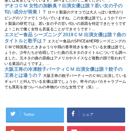
優とは変更となっています。調べましたのでご覧ください。...
ま
す
デオコＣＭ 女性の加齢臭？出演女優は誰？若い女の子の
)
匂い成分が発覚！？
ロート製薬のデオコでは大人っぽい女性がリ
ビングのソファでくつろいでいますね。この女優は誰でしょうか？ロー
ト製薬の研究では、若い女の子の甘い匂いの原因を特定できたそうです
よ！これで働く女性も若返ることができそうです！...
エスビー食品 シーズニング 2019ＣＭ 出演女優は誰？曲の
タイトルと歌手は？
エスビー食品のSPICE&HERBシーズニングの
ＣＭで韓国風たたききゅうりや鶏の香草焼きを食べている女優は誰でし
ょうか。少年たちが合唱していた曲の元ネタのタイトルについても調べ
ました。元ネタの曲の原曲はアメリカやスイスなど複数の国で歌われて
いる童謡のようですよ。...
大阪王将の冷凍餃子パーティＣＭ 出演女優は誰？餃子の
王将とは違うの？
大阪王将の餃子パーティーのＣＭに出演している
ギョパ！と叫んでいる女優は誰でしょうか。昨今のおバカキャラブーム
でも異彩を放つレベルの本物のバカな女性です（笑）...
Twitter
シェア