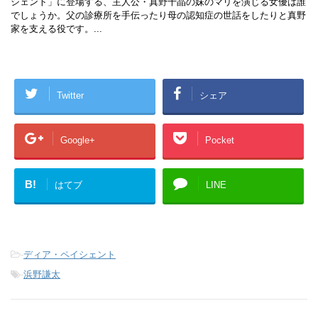
シェント」に登場する、主人公・真野千晶の妹のマリを演じる女優は誰
でしょうか。父の診療所を手伝ったり母の認知症の世話をしたりと真野
家を支える役です。...
Twitter
シェア
Google+
Pocket
B!
はてブ
LINE
-
ディア・ペイシェント
-
浜野謙太