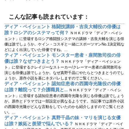
開
新
き
し
ま
い
す
ウ
)
ィ
こんな記事も読まれています：
ン
ド
ウ
ディア・ペイシェント 格闘技講師・吉良大輔役の俳優は
で
誰？ロシアのシステマって何？
開
ＮＨＫドラマ「ディア・ペイシ
き
ェント」に登場するロシア格闘技システマの講師・吉良大輔を演じる俳
ま
す
優は誰でしょうか。ケイン・コスギと一緒にスポーツマンNo.1決定戦な
)
どによく出演していた俳優ですね。...
ティア・ペイシェント モンスター患者・座間敦司役の俳
優は誰？なぜつきまとう？
ＮＨＫドラマ「ディア・ペイシェン
ト」に登場するクレイジーなストーカー/クレーマー患者の座間敦司を
演じる俳優は誰でしょうか。なぜ真野千晶にやたらとつきまとうのでし
ょうか。原作小説を基にネタバレしますのでご覧ください。...
ディア・ペイシェント 認知症患者の西園寺光隆役の俳優
は誰？離院って？介護職員と...
ＮＨＫドラマ「ディア・ペイシ
ェント」に登場する認知症患者の西園寺光隆を演じる俳優は誰でしょう
か。原作とドラマでは一部設定が異なるようです。当記事では原作小説
の西園寺光隆がどんな言動をしていたのかも紹介しますのでご覧くださ
い。...
ディア・ペイシェント 真野千晶の妹・マリを演じる女優
は誰？嫉妬と羨望で悩んでいる？
ＮＨＫドラマ「ディア・ペイ