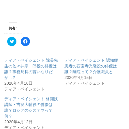
共有:
ク
F
リ
a
ッ
c
ク
e
し
b
て
o
ディア・ペイシェント 院長先
ディア・ペイシェント 認知症
T
o
w
k
生の佐々井宗一郎役の俳優は
患者の西園寺光隆役の俳優は
i
で
誰？事務局長の言いなりだ
誰？離院って？介護職員と...
t
共
t
有
が...？
2020年4月15日
e
す
r
る
2020年4月16日
ディア・ペイシェント
で
に
ディア・ペイシェント
共
は
有
ク
(
リ
ディア・ペイシェント 格闘技
新
ッ
し
ク
講師・吉良大輔役の俳優は
い
し
ウ
て
誰？ロシアのシステマって
ィ
く
何？
ン
だ
ド
さ
2020年4月12日
ウ
い
で
(
ディア・ペイシェント