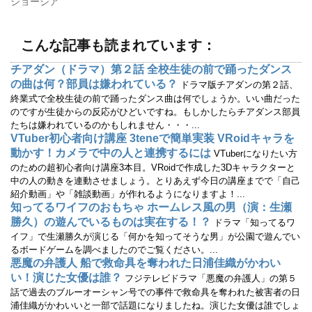
ジョージア
ウ
い
で
(
開
新
き
し
ま
い
こんな記事も読まれています：
す
ウ
)
ィ
ン
チアダン（ドラマ）第２話 全校生徒の前で踊ったダンス
ド
ウ
の曲は何？部員は嫌われている？
ドラマ版チアダンの第２話、
で
開
終業式で全校生徒の前で踊ったダンス曲は何でしょうか。いい曲だった
き
のですが生徒からの反応がひどいですね。もしかしたらチアダンス部員
ま
す
たちは嫌われているのかもしれません・・・...
)
VTuber初心者向け講座 3teneで簡単実装 VRoidキャラを
動かす！カメラで中の人と連携するには
VTuberになりたい方
のための超初心者向け講座3本目。VRoidで作成した3Dキャラクターと
中の人の動きを連動させましょう。とりあえず今日の講座までで「自己
紹介動画」や「雑談動画」が作れるようになりますよ！...
知ってるワイフのおもちゃ ホームレス風の男（演：生瀬
勝久）の遊んでいるものは実在する！？
ドラマ「知ってるワ
イフ」で生瀬勝久が演じる「何かを知ってそうな男」が公園で遊んでい
るボードゲームを調べましたのでご覧ください。...
悪魔の弁護人 船で救命具を奪われた日浦佳織がかわい
い！演じた女優は誰？
フジテレビドラマ「悪魔の弁護人」の第５
話で過去のブルーオーシャン号での事件で救命具を奪われた被害者の日
浦佳織がかわいいと一部で話題になりましたね。演じた女優は誰でしょ