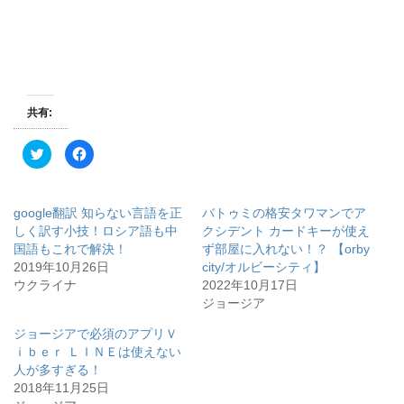
共有:
ク
F
リ
a
ッ
c
ク
e
し
b
て
o
google翻訳 知らない言語を正
バトゥミの格安タワマンでア
T
o
w
k
しく訳す小技！ロシア語も中
クシデント カードキーが使え
i
で
国語もこれで解決！
ず部屋に入れない！？ 【orby
t
共
t
有
2019年10月26日
city/オルビーシティ】
e
す
r
る
ウクライナ
2022年10月17日
で
に
ジョージア
共
は
有
ク
(
リ
ジョージアで必須のアプリＶ
新
ッ
し
ク
ｉｂｅｒ ＬＩＮＥは使えない
い
し
ウ
て
人が多すぎる！
ィ
く
2018年11月25日
ン
だ
ド
さ