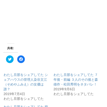
共有:
ク
F
リ
a
ッ
c
ク
e
し
b
て
o
わたし旦那をシェアしてた シ
わたし旦那をシェアしてた ７
T
o
w
k
ェアハウスの管理人染谷文江
年後・前編 ３人のその後と森
i
で
（そめやふみえ）の女優は
雄作・松田秀明をネタバレ！
t
共
t
有
誰？
2019年9月6日
e
す
r
る
2019年7月4日
わたし旦那をシェアしてた
で
に
わたし旦那をシェアしてた
共
は
有
ク
(
リ
わたし旦那をシェアしてた 指