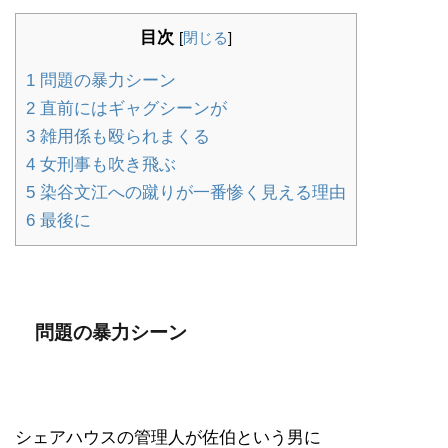
目次
[
閉じる
]
1
問題の暴力シーン
2
直前にはギャグシーンが
3
雑用係も殴られまくる
4
女刑事も吹き飛ぶ
5
染谷文江への蹴りが一番惨く見える理由
6
最後に
問題の暴力シーン
シェアハウスの管理人が佐伯という男に