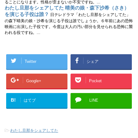
ることになります。性格が歪まないか不安ですね。...
わたし旦那をシェアしてた 晴美の娘・森下沙希（さき）
を演じる子役は誰？
日テレドラマ「わたし旦那をシェアしてた」
の森下晴美の娘・沙希を演じる子役は誰でしょうか。６年前にあの恐怖
映画に出演した子役です。今度は大人の汚い部分を見せられる恐怖に襲
われる役ですね。...
Twitter
シェア
Google+
Pocket
B!
はてブ
LINE
-
わたし旦那をシェアしてた