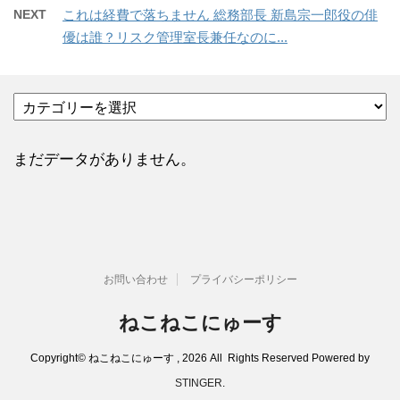
NEXT
これは経費で落ちません 総務部長 新島宗一郎役の俳
優は誰？リスク管理室長兼任なのに...
カ
テ
ゴ
リ
まだデータがありません。
ー
お問い合わせ
プライバシーポリシー
ねこねこにゅーす
Copyright© ねこねこにゅーす , 2026 All Rights Reserved Powered by
STINGER
.