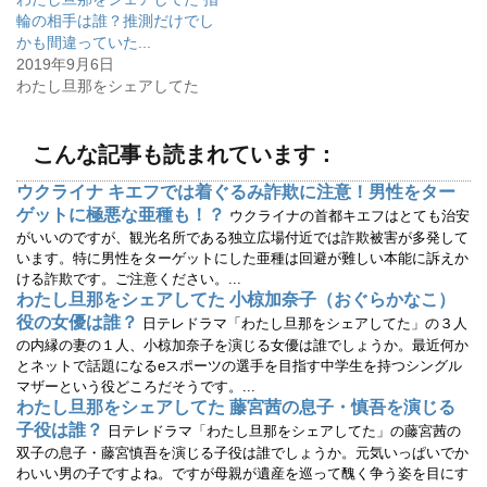
新
ッ
し
ク
輪の相手は誰？推測だけでし
い
し
ウ
て
かも間違っていた...
ィ
く
2019年9月6日
ン
だ
ド
さ
わたし旦那をシェアしてた
ウ
い
で
(
開
新
き
し
ま
い
こんな記事も読まれています：
す
ウ
)
ィ
ン
ウクライナ キエフでは着ぐるみ詐欺に注意！男性をター
ド
ウ
ゲットに極悪な亜種も！？
ウクライナの首都キエフはとても治安
で
開
がいいのですが、観光名所である独立広場付近では詐欺被害が多発して
き
います。特に男性をターゲットにした亜種は回避が難しい本能に訴えか
ま
す
ける詐欺です。ご注意ください。...
)
わたし旦那をシェアしてた 小椋加奈子（おぐらかなこ）
役の女優は誰？
日テレドラマ「わたし旦那をシェアしてた」の３人
の内縁の妻の１人、小椋加奈子を演じる女優は誰でしょうか。最近何か
とネットで話題になるeスポーツの選手を目指す中学生を持つシングル
マザーという役どころだそうです。...
わたし旦那をシェアしてた 藤宮茜の息子・慎吾を演じる
子役は誰？
日テレドラマ「わたし旦那をシェアしてた」の藤宮茜の
双子の息子・藤宮慎吾を演じる子役は誰でしょうか。元気いっぱいでか
わいい男の子ですよね。ですが母親が遺産を巡って醜く争う姿を目にす