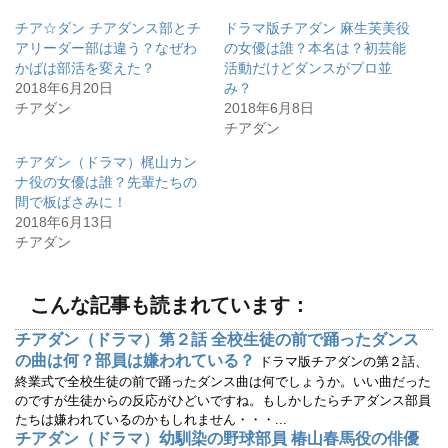
し
b
て
o
チア☆ダン チアダンス部とチ
ドラマ版チアダン 麻生芙美役
T
o
w
k
アリーダー部は違う？なぜわ
の女優は誰？本名は？初芸能
i
で
かばは部活を変えた？
活動だけどダンスがプロ並
t
共
t
有
2018年6月20日
み？
e
す
r
る
チアダン
2018年6月8日
で
に
チアダン
共
は
有
ク
(
リ
チアダン（ドラマ）梶山カン
新
ッ
し
ク
ナ役の女優は誰？先輩たちの
い
し
ウ
て
間で板ばさみに！
ィ
く
2018年6月13日
ン
だ
ド
さ
チアダン
ウ
い
で
(
開
新
き
し
ま
い
こんな記事も読まれています：
す
ウ
)
ィ
ン
チアダン（ドラマ）第２話 全校生徒の前で踊ったダンス
ド
ウ
の曲は何？部員は嫌われている？
ドラマ版チアダンの第２話、
で
開
終業式で全校生徒の前で踊ったダンス曲は何でしょうか。いい曲だった
き
のですが生徒からの反応がひどいですね。もしかしたらチアダンス部員
ま
す
たちは嫌われているのかもしれません・・・...
)
チアダン（ドラマ）幼馴染の野球部員 椿山春馬役の俳優