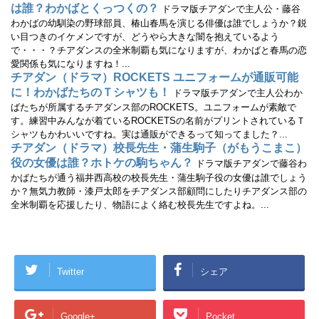
は誰？わかばとくっつくの？
ドラマ版チアダンで主人公・藤谷
わかばの幼馴染の野球部員、椿山春馬を演じる俳優は誰でしょうか？鋭
い目つきのイケメンですが、どうやら大きな闇を抱えているよう
で・・・？チアダンスの全米制覇も気になりますが、わかばと春馬の恋
愛関係も気になりますね！...
チアダン（ドラマ）ROCKETS ユニフォームが通販可能
に！わかばたちのＴシャツも！
ドラマ版チアダンで主人公わか
ばたちが所属するチアダンス部のROCKETS。ユニフォームが素敵で
す。練習中みんなが着ているROCKETSの名前がプリントされているＴ
シャツもかわいいですね。実は通販ができるって知ってました？...
チアダン（ドラマ）校長先生・蒲生駒子（がもうこまこ）
役の女優は誰？ホトケの駒ちゃん？
ドラマ版チアダンで藤谷わ
かばたちが通う福井西高校の校長先生・蒲生駒子役の女優は誰でしょう
か？無気力教師・漆戸太郎をチアダンス部顧問にしたりチアダンス部の
全米制覇を応援したり、物語によく絡む校長先生ですよね。...
Twitter
シェア
Google+
Pocket