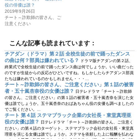
い
し
ウ
て
役の俳優は誰？
ィ
く
2019年9月26日
ン
だ
ド
さ
チート～詐欺師の皆さん、ご
ウ
い
で
(
注意ください
開
新
き
し
ま
い
す
ウ
)
ィ
こんな記事も読まれています：
ン
ド
ウ
チアダン（ドラマ）第２話 全校生徒の前で踊ったダンス
で
の曲は何？部員は嫌われている？
開
ドラマ版チアダンの第２話、
き
終業式で全校生徒の前で踊ったダンス曲は何でしょうか。いい曲だった
ま
す
のですが生徒からの反応がひどいですね。もしかしたらチアダンス部員
)
たちは嫌われているのかもしれません・・・...
チート～詐欺師の皆さん、ご注意ください」第１話の被害
者・五十嵐杏奈役の女優は誰？
日テレドラマ「チート～詐欺師
の皆さん、ご注意ください」の第１話の被害者・五十嵐杏奈を演じた女
優は誰でしょうか。五十嵐杏奈のおばあちゃん役の女優も調べましたの
でご覧ください。...
チート 第４話 ステマブラック企業の女社長・東堂真理亜
役の女優は誰？
日テレドラマ「チート～詐欺師の皆さん、ご注意く
ださい」の第４話のターゲット、ステマブラック会社の女社長・東堂真
理亜を演じる女優は誰でしょうか。ステマを依頼した上に報酬を払わな