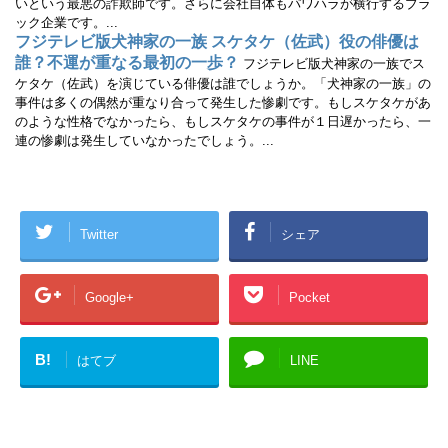
いという最悪の詐欺師です。さらに会社自体もパワハラが横行するブラ
ック企業です。...
フジテレビ版犬神家の一族 スケタケ（佐武）役の俳優は
誰？不運が重なる最初の一歩？
フジテレビ版犬神家の一族でス
ケタケ（佐武）を演じている俳優は誰でしょうか。「犬神家の一族」の
事件は多くの偶然が重なり合って発生した惨劇です。もしスケタケがあ
のような性格でなかったら、もしスケタケの事件が１日遅かったら、一
連の惨劇は発生していなかったでしょう。...
Twitter
シェア
Google+
Pocket
B!
はてブ
LINE