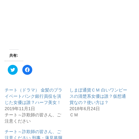
共有:
ク
F
リ
a
ッ
c
ク
e
し
b
て
o
チート（ドラマ） 金髪のプラ
しまぽ通貨ＣＭ 白いワンピー
T
o
w
k
イベートバンク銀行員役を演
スの清楚系女優は誰？仮想通
i
で
じた女優は誰？ハーフ美女！
貨なの？使い方は？
t
共
t
有
2019年11月1日
2018年6月24日
e
す
r
る
チート～詐欺師の皆さん、ご
ＣＭ
で
に
注意ください
共
は
有
ク
(
リ
チート～詐欺師の皆さん、ご
新
ッ
し
ク
注意ください 刑事・蓮見将輝