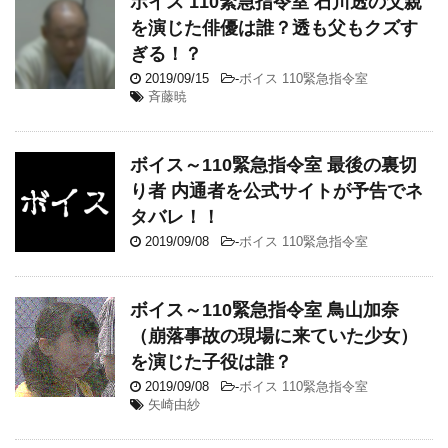
ボイス 110緊急指令室 石川透の父親
を演じた俳優は誰？透も父もクズす
ぎる！？
2019/09/15
-
ボイス 110緊急指令室
斉藤暁
ボイス～110緊急指令室 最後の裏切
り者 内通者を公式サイトが予告でネ
タバレ！！
2019/09/08
-
ボイス 110緊急指令室
ボイス～110緊急指令室 鳥山加奈
（崩落事故の現場に来ていた少女）
を演じた子役は誰？
2019/09/08
-
ボイス 110緊急指令室
矢崎由紗