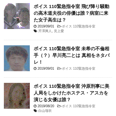
ボイス 110緊急指令室 飛び降り騒動
の高木道夫役の俳優は誰？病室に来
た女子高生は？
2019/09/01
-
ボイス 110緊急指令室
芹澤興人
,
見上愛
ボイス 110緊急指令室 未希の不倫相
手（？）早川亮二とは 真相をネタバ
レ！
2019/09/01
-
ボイス 110緊急指令室
ボイス 110緊急指令室 沖原刑事に美
人局をしかけたホステス・アスカを
演じる女優は誰？
2019/08/20
-
ボイス 110緊急指令室
白山瑠衣