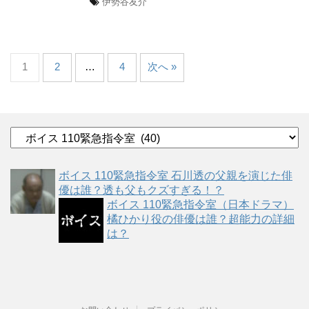
伊勢谷友介
1
2
…
4
次へ »
カ
テ
ゴ
ボイス 110緊急指令室 石川透の父親を演じた俳
リ
優は誰？透も父もクズすぎる！？
ー
ボイス 110緊急指令室（日本ドラマ）
橘ひかり役の俳優は誰？超能力の詳細
は？