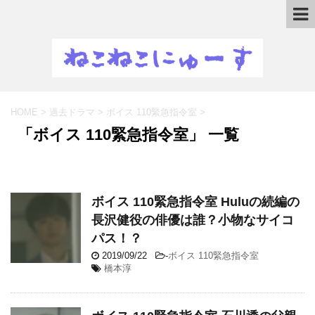
HOME
>
過去ドラマ
>
ボイス 110緊急指令室
>
「ボイス 110緊急指令室」 一覧
ボイス 110緊急指令室 Huluの続編の
長沢健役の俳優は誰？小物なサイコ
パス！？
2019/09/22
-
ボイス 110緊急指令室
橋本淳