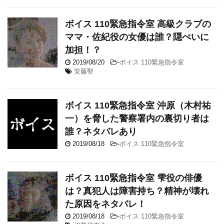
ボイス 110緊急指令室 高級クラブの
ママ・佐紀役の女優は誰？隠ぺいに
加担！？
2019/08/20
-
ボイス 110緊急指令室
安藤聖
ボイス 110緊急指令室 沖原（木村祐
一）を脅した警察署内の裏切り者は
誰？ネタバレあり
2019/08/18
-
ボイス 110緊急指令室
ボイス 110緊急指令室 雫役の俳優
は？真犯人は障害持ち？精神が壊れ
た原因をネタバレ！
2019/08/18
-
ボイス 110緊急指令室