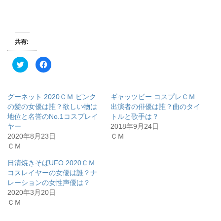
共有:
ク
F
リ
a
ッ
c
ク
e
し
b
て
o
グーネット 2020ＣＭ ピンク
ギャッツビー コスプレＣＭ
T
o
w
k
の髪の女優は誰？欲しい物は
出演者の俳優は誰？曲のタイ
i
で
地位と名誉のNo.1コスプレイ
トルと歌手は？
t
共
t
有
ヤー
2018年9月24日
e
す
r
る
2020年8月23日
ＣＭ
で
に
ＣＭ
共
は
有
ク
(
リ
日清焼きそばUFO 2020ＣＭ
新
ッ
し
ク
コスレイヤーの女優は誰？ナ
い
し
ウ
て
レーションの女性声優は？
ィ
く
2020年3月20日
ン
だ
ド
さ
ＣＭ
ウ
い
で
(
開
新