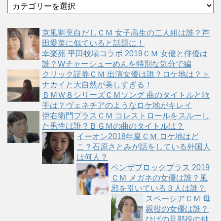
カ
テ
ゴ
京風割烹白だしＣＭ 女子高生の二人組は誰？芦
リ
田愛菜に似ていると話題に！
ー
幸楽苑 平田牧場コラボ 2019ＣＭ 女優と俳優は
誰？Wチャーシューめんを特別な気分で編
クリック証券ＣＭ 出演女優は誰？ロケ地は？ト
ナカイと大自然が美しすぎる！
ＢＭＷ８シリーズＣＭソング 曲のタイトルと歌
手は？ヴェネチアのようなロケ地がキレイ
伊右衛門プラスＣＭ コレストロールをスルーし
た男性は誰？ＢＧＭの曲のタイトルは？
イーオン2018年夏ＣＭ ロケ地はど
こ？石原さとみが話をしている外国人
は何人？
ベンザブロックプラス 2019
ＣＭ メガネの女優は誰？風
邪を引いている３人は誰？
スペーシアＣＭ 母
親役の女優は誰？
ひげの旦那役の俳