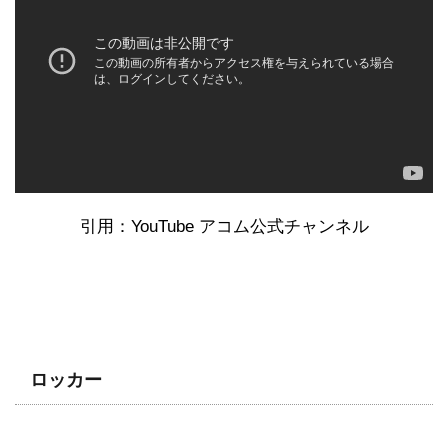
引用：YouTube アコム公式チャンネル
ロッカー