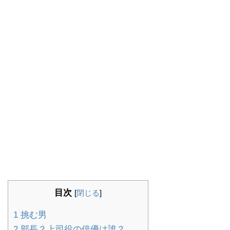
目次
[
閉じる
]
1
挑む男
2
部長？上司役の俳優は誰？