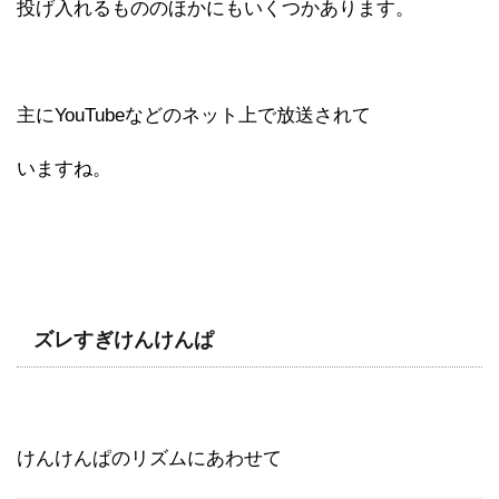
投げ入れるもののほかにもいくつかあります。
主にYouTubeなどのネット上で放送されて
いますね。
ズレすぎけんけんぱ
けんけんぱのリズムにあわせて