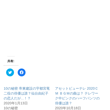
共有:
ク
F
リ
a
ッ
c
ク
e
し
b
て
o
10の秘密 帝東建設の宇都宮竜
アセットビューテレ 2020Ｃ
T
o
w
k
二役の俳優は誰？仙台由紀子
Ｍ ＢＧＭの曲は？ テレワー
i
で
の恋人だが...！？
ク中ピンクのハーフパンツの
t
共
t
有
2020年1月13日
俳優は誰？
e
す
r
る
10の秘密
2020年10月18日