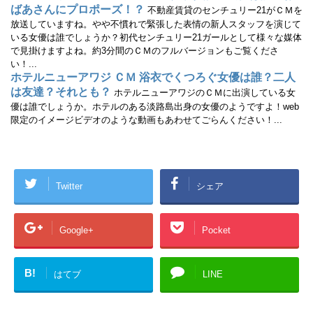
ばあさんにプロポーズ！？
不動産賃貸のセンチュリー21がＣＭを
放送していますね。やや不慣れで緊張した表情の新人スタッフを演じて
いる女優は誰でしょうか？初代センチュリー21ガールとして様々な媒体
で見掛けますよね。約3分間のＣＭのフルバージョンもご覧くださ
い！...
ホテルニューアワジ ＣＭ 浴衣でくつろぐ女優は誰？二人
は友達？それとも？
ホテルニューアワジのＣＭに出演している女
優は誰でしょうか。ホテルのある淡路島出身の女優のようですよ！web
限定のイメージビデオのような動画もあわせてごらんください！...
Twitter
シェア
Google+
Pocket
B!
はてブ
LINE