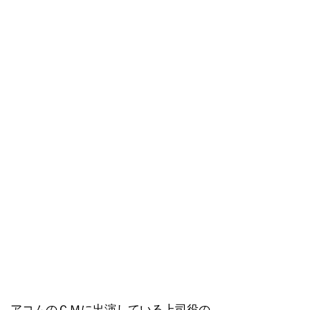
アコムのＣＭに出演している上司役の