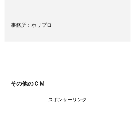
事務所：ホリプロ
その他のＣＭ
スポンサーリンク