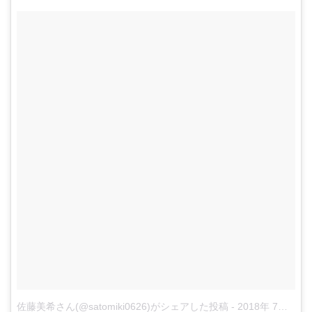
佐藤美希さん(@satomiki0626)がシェアした投稿
-
2018年 7月月29日午前4時27分PDT