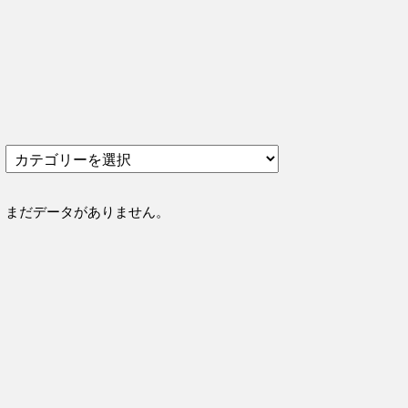
カ
テ
ゴ
リ
まだデータがありません。
ー