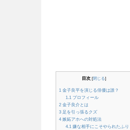
目次
[
閉じる
]
1
金子良平を演じる俳優は誰？
1.1
プロフィール
2
金子良介とは
3
足を引っ張るクズ
4
嫉妬アホへの対処法
4.1
嫌な相手にこそやられたふり