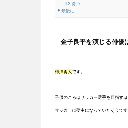
4.2
待つ
5
最後に
金子良平を演じる俳優
柿澤勇人
です。
子供のころはサッカー選手を目指すほ
サッカーに夢中になっていたそうです