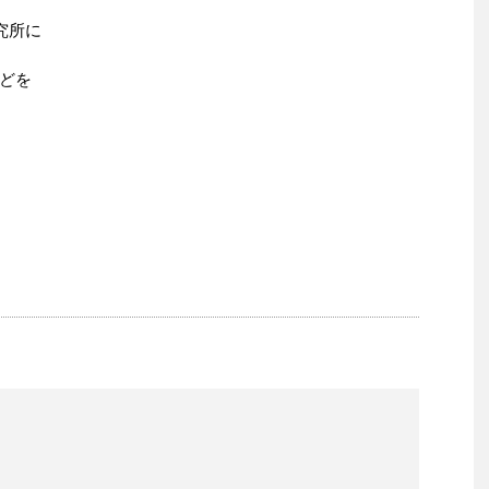
究所に
どを
）