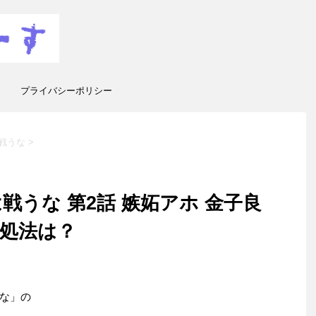
プライバシーポリシー
戦うな
>
戦うな 第2話 嫉妬アホ 金子良
処法は？
な」の