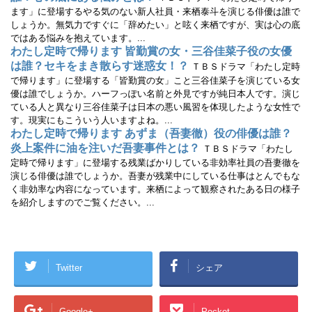
ます」に登場するやる気のない新人社員・来栖泰斗を演じる俳優は誰で
しょうか。無気力ですぐに「辞めたい」と呟く来栖ですが、実は心の底
ではある悩みを抱えています。...
わたし定時で帰ります 皆勤賞の女・三谷佳菜子役の女優
は誰？セキをまき散らす迷惑女！？
ＴＢＳドラマ「わたし定時
で帰ります」に登場する「皆勤賞の女」こと三谷佳菜子を演じている女
優は誰でしょうか。ハーフっぽい名前と外見ですが純日本人です。演じ
ている人と異なり三谷佳菜子は日本の悪い風習を体現したような女性で
す。現実にもこういう人いますよね。...
わたし定時で帰ります あずま（吾妻徹）役の俳優は誰？
炎上案件に油を注いだ吾妻事件とは？
ＴＢＳドラマ「わたし
定時で帰ります」に登場する残業ばかりしている非効率社員の吾妻徹を
演じる俳優は誰でしょうか。吾妻が残業中にしている仕事はとんでもな
く非効率な内容になっています。来栖によって観察されたある日の様子
を紹介しますのでご覧ください。...
Twitter
シェア
Google+
Pocket