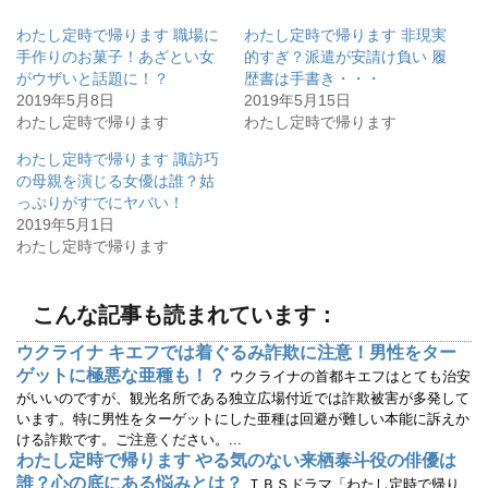
し
b
て
o
わたし定時で帰ります 職場に
わたし定時で帰ります 非現実
T
o
w
k
手作りのお菓子！あざとい女
的すぎ？派遣が安請け負い 履
i
で
がウザいと話題に！？
歴書は手書き・・・
t
共
t
有
2019年5月8日
2019年5月15日
e
す
r
る
わたし定時で帰ります
わたし定時で帰ります
で
に
共
は
有
ク
わたし定時で帰ります 諏訪巧
(
リ
の母親を演じる女優は誰？姑
新
ッ
し
ク
っぷりがすでにヤバい！
い
し
ウ
て
2019年5月1日
ィ
く
わたし定時で帰ります
ン
だ
ド
さ
ウ
い
で
(
開
新
こんな記事も読まれています：
き
し
ま
い
す
ウ
ウクライナ キエフでは着ぐるみ詐欺に注意！男性をター
)
ィ
ン
ゲットに極悪な亜種も！？
ウクライナの首都キエフはとても治安
ド
ウ
がいいのですが、観光名所である独立広場付近では詐欺被害が多発して
で
います。特に男性をターゲットにした亜種は回避が難しい本能に訴えか
開
き
ける詐欺です。ご注意ください。...
ま
す
わたし定時で帰ります やる気のない来栖泰斗役の俳優は
)
誰？心の底にある悩みとは？
ＴＢＳドラマ「わたし定時で帰り