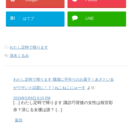
B!
はてブ
LINE
-
わたし定時で帰ります
-
清水くるみ
わたし定時で帰ります 職場に手作りのお菓子！あざとい女
がウザいと話題に！？ | ねこねこにゅーす
より:
2019年5月8日 8:15 PM
[…] わたし定時で帰ります 諏訪巧背後の女性は桜宮彩
奈？演じる女優は誰？ […]
返信