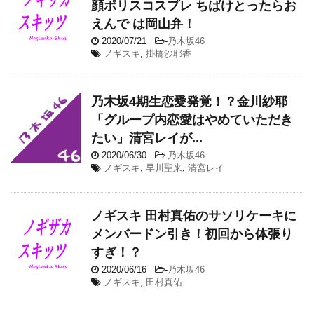
顔ポリスコスプレ ちばけとったらお
えんで は岡山弁！
2020/07/21
-
乃木坂46
ノギスキ
,
掛橋沙耶香
乃木坂4期生恋愛発覚！？金川紗耶
「グループ内恋愛はやめていただき
たい」清宮レイが...
2020/06/30
-
乃木坂46
ノギスキ
,
早川聖来
,
清宮レイ
ノギスキ 田村真佑のサソリケーキに
メンバードン引き！初回から体張り
すぎ！？
2020/06/16
-
乃木坂46
ノギスキ
,
田村真佑