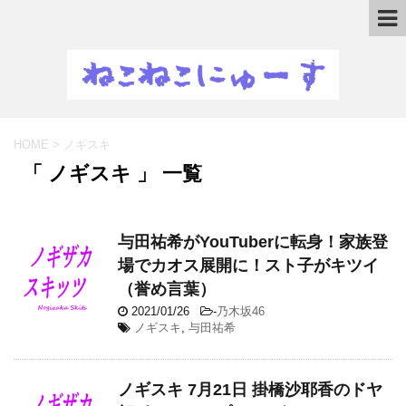
HOME
>
ノギスキ
「 ノギスキ 」 一覧
与田祐希がYouTuberに転身！家族登
場でカオス展開に！スト子がキツイ
（誉め言葉）
2021/01/26
-
乃木坂46
ノギスキ
,
与田祐希
ノギスキ 7月21日 掛橋沙耶香のドヤ