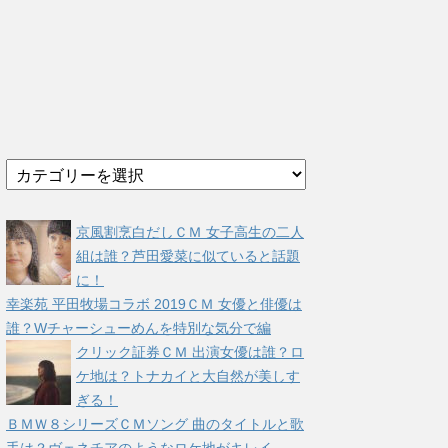
カ
テ
ゴ
リ
京風割烹白だしＣＭ 女子高生の二人
ー
組は誰？芦田愛菜に似ていると話題
に！
幸楽苑 平田牧場コラボ 2019ＣＭ 女優と俳優は
誰？Wチャーシューめんを特別な気分で編
クリック証券ＣＭ 出演女優は誰？ロ
ケ地は？トナカイと大自然が美しす
ぎる！
ＢＭＷ８シリーズＣＭソング 曲のタイトルと歌