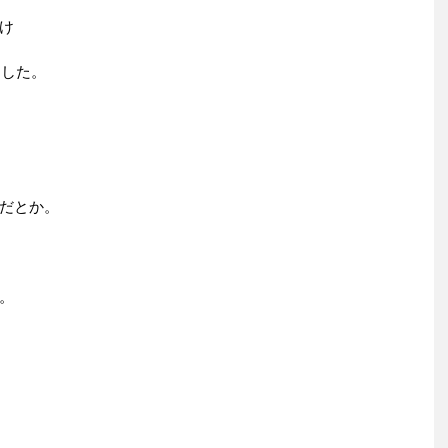
け
ました。
だとか。
。