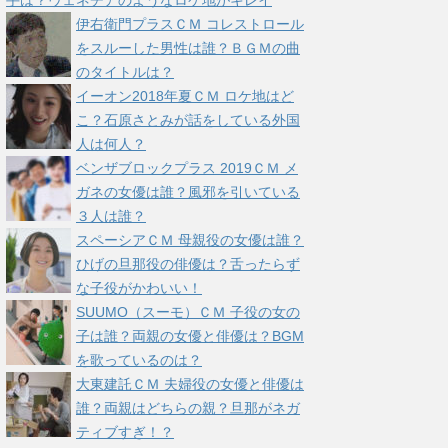
手は？ヴェネチアのようなロケ地がキレイ
伊右衛門プラスＣＭ コレストロール
をスルーした男性は誰？ＢＧＭの曲
のタイトルは？
イーオン2018年夏ＣＭ ロケ地はど
こ？石原さとみが話をしている外国
人は何人？
ベンザブロックプラス 2019ＣＭ メ
ガネの女優は誰？風邪を引いている
３人は誰？
スペーシアＣＭ 母親役の女優は誰？
ひげの旦那役の俳優は？舌ったらず
な子役がかわいい！
SUUMO（スーモ）ＣＭ 子役の女の
子は誰？両親の女優と俳優は？BGM
を歌っているのは？
大東建託ＣＭ 夫婦役の女優と俳優は
誰？両親はどちらの親？旦那がネガ
ティブすぎ！？