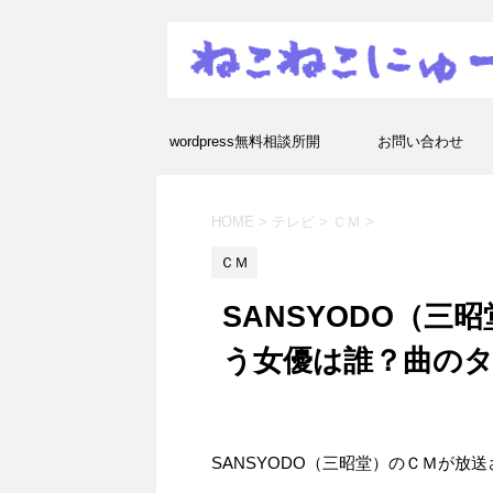
wordpress無料相談所開
お問い合わせ
設！エラーや疑問を解決し
HOME
>
テレビ
>
ＣＭ
>
ます！
ＣＭ
SANSYODO（三
う女優は誰？曲の
SANSYODO（三昭堂）のＣＭが放送