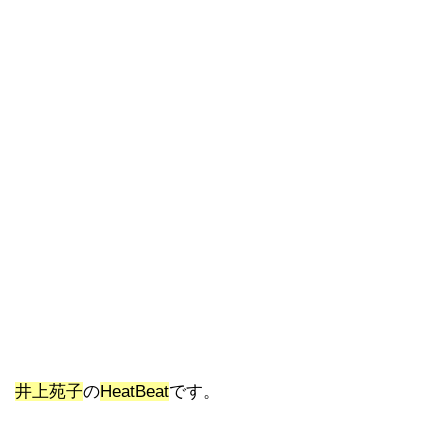
井上苑子
の
HeatBeat
です。