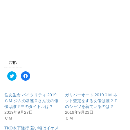
共有:
ク
F
リ
a
ッ
c
ク
e
し
b
て
o
住友生命 バイタリティ 2019
ガリバーオート 2019ＣＭ ネ
T
o
w
k
ＣＭ ジムの常連Ｏさん役の俳
ット査定をする女優は誰？Ｔ
i
で
優は誰？曲のタイトルは？
のシャツを着ているのは？
t
共
t
有
2019年9月27日
2019年9月23日
e
す
r
る
ＣＭ
ＣＭ
で
に
共
は
有
ク
TKO木下隆行 若い頃はイケメ