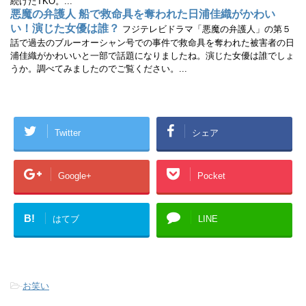
続けたTKO。...
悪魔の弁護人 船で救命具を奪われた日浦佳織がかわい
い！演じた女優は誰？
フジテレビドラマ「悪魔の弁護人」の第５
話で過去のブルーオーシャン号での事件で救命具を奪われた被害者の日
浦佳織がかわいいと一部で話題になりましたね。演じた女優は誰でしょ
うか。調べてみましたのでご覧ください。...
Twitter
シェア
Google+
Pocket
B!
はてブ
LINE
-
お笑い