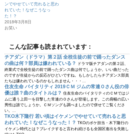
(
リ
ンでやせていて売れると思わ
新
ッ
し
ク
れていた！なぜこうなっ
い
し
ウ
て
た！？
ィ
く
2018年3月8日
ン
だ
ド
さ
お笑い
ウ
い
で
(
開
新
き
し
ま
い
こんな記事も読まれています：
す
ウ
)
ィ
ン
チアダン（ドラマ）第２話 全校生徒の前で踊ったダンス
ド
ウ
の曲は何？部員は嫌われている？
ドラマ版チアダンの第２話、
で
開
終業式で全校生徒の前で踊ったダンス曲は何でしょうか。いい曲だった
き
のですが生徒からの反応がひどいですね。もしかしたらチアダンス部員
ま
す
たちは嫌われているのかもしれません・・・...
)
住友生命 バイタリティ 2019ＣＭ ジムの常連Ｏさん役の俳
優は誰？曲のタイトルは？
住友生命のバイタリティのＣＭではジ
ムに通う上田一を目撃した常連のＯさんが登場します。この肩幅の広い
男性は誰でしょうか。ＣＭソングも調べましたので併せてご覧くださ
い。...
TKO木下隆行 若い頃はイケメンでやせていて売れると思
われていた！なぜこうなった！？
TKOのボケ担当・木下隆行の
イケメン時代とは？ブレイクすると言われ続けるも全国区進出を失敗し