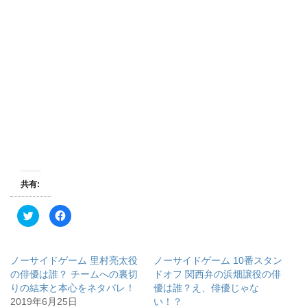
共有:
ク
F
リ
a
ッ
c
ク
e
し
b
て
o
ノーサイドゲーム 里村亮太役
ノーサイドゲーム 10番スタン
T
o
w
k
の俳優は誰？ チームへの裏切
ドオフ 関西弁の浜畑譲役の俳
i
で
りの結末と本心をネタバレ！
優は誰？え、俳優じゃな
t
共
t
有
2019年6月25日
い！？
e
す