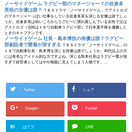
ノーサイドゲーム ラグビー部のマネージャー？の佐倉多
英役の女優は誰？
ＴＢＳドラマ「ノーサイドゲーム」でアストロズ
のマネージャーっぽい仕事をしている佐倉多英を演じる女優は誰でしょ
うか。佐倉多英は幼いころからラグビーに慣れ親しんでいる女性で父は
アストロズ（当時はトキワ自動車ラグビー部）で日本選手権を優勝した
ときのキャプテンです。...
ノーサイドゲーム 社長・島本博役の俳優は誰？ラグビー
部創設者で愛着が深すぎる
ＴＢＳドラマ「ノーサイドゲーム」の
トキワ自動車社長・島本博を演じる俳優は誰でしょうか。40代以上の方
には有名なアイドル的な方ですよね。演じる島本社長はラグビー愛が強
すぎて経営者としてはやや無能に見えてしまう人物です。...
Twitter
シェア
Google+
Pocket
B!
はてブ
LINE