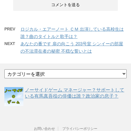
PREV
ロジカル・エアーノート ＣＭ 出演している高校生は
誰？曲のタイトルと歌手は？
NEXT
あなたの番です 扉の向こう 203号室 シンイーの部屋
の不法滞在者の秘密 不穏な誓いとは
カ
テ
ゴ
ノーサイドゲーム マネージャー？サポートして
リ
いる有馬真吾役の俳優は誰？政治家の息子？
ー
お問い合わせ
プライバシーポリシー