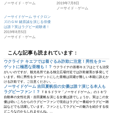
r
る
ノーサイド・ゲーム
2019年7月8日
で
に
ノーサイド・ゲーム
共
は
有
ク
(
リ
ノーサイドゲーム サイクロン
新
ッ
し
ク
ズのＧＭ 鍵原誠を演じる俳優
い
し
ウ
て
は誰？実はラグビー経験者！
ィ
く
2019年8月5日
ン
だ
ド
さ
ノーサイド・ゲーム
ウ
い
で
(
開
新
き
し
ま
い
こんな記事も読まれています：
す
ウ
)
ィ
ン
ウクライナ キエフでは着ぐるみ詐欺に注意！男性をター
ド
ウ
ゲットに極悪な亜種も！？
ウクライナの首都キエフはとても治安
で
開
がいいのですが、観光名所である独立広場付近では詐欺被害が多発して
き
います。特に男性をターゲットにした亜種は回避が難しい本能に訴えか
ま
す
ける詐欺です。ご注意ください。...
)
ノーサイドゲーム 吉田夏帆役の女優は誰？演じる本人も
ラグビーファン！？
ＴＢＳドラマ「ノーサイドゲーム」のトキワ
自動車の女性社員・吉田夏帆を演じる女優は誰でしょうか。実はこの女
優は幼いころからのラグビーファンで現在はラグビー番組やラグビー雑
誌などでも活躍しています。ファンとしてラグビーの魅力を紹介する役
どころなのかもしれませんね。...