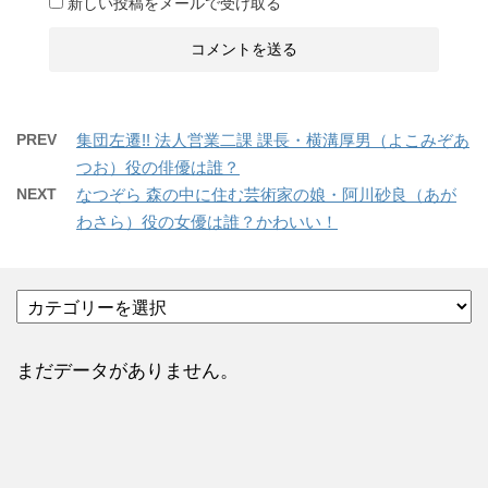
新しい投稿をメールで受け取る
PREV
集団左遷!! 法人営業二課 課長・横溝厚男（よこみぞあ
つお）役の俳優は誰？
NEXT
なつぞら 森の中に住む芸術家の娘・阿川砂良（あが
わさら）役の女優は誰？かわいい！
カ
テ
ゴ
リ
まだデータがありません。
ー