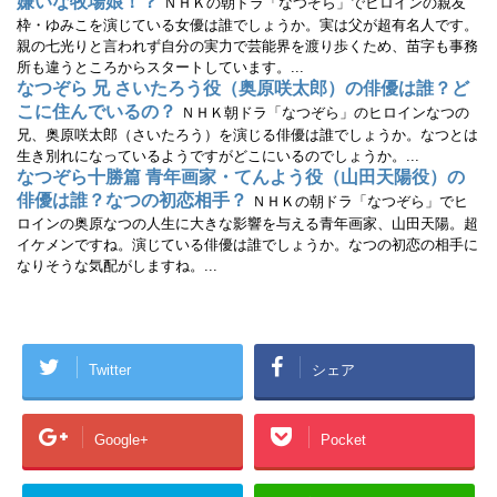
嫌いな牧場娘！？
ＮＨＫの朝ドラ「なつぞら」でヒロインの親友
枠・ゆみこを演じている女優は誰でしょうか。実は父が超有名人です。
親の七光りと言われず自分の実力で芸能界を渡り歩くため、苗字も事務
所も違うところからスタートしています。...
なつぞら 兄 さいたろう役（奥原咲太郎）の俳優は誰？ど
こに住んでいるの？
ＮＨＫ朝ドラ「なつぞら」のヒロインなつの
兄、奥原咲太郎（さいたろう）を演じる俳優は誰でしょうか。なつとは
生き別れになっているようですがどこにいるのでしょうか。...
なつぞら十勝篇 青年画家・てんよう役（山田天陽役）の
俳優は誰？なつの初恋相手？
ＮＨＫの朝ドラ「なつぞら」でヒ
ロインの奥原なつの人生に大きな影響を与える青年画家、山田天陽。超
イケメンですね。演じている俳優は誰でしょうか。なつの初恋の相手に
なりそうな気配がしますね。...
Twitter
シェア
Google+
Pocket