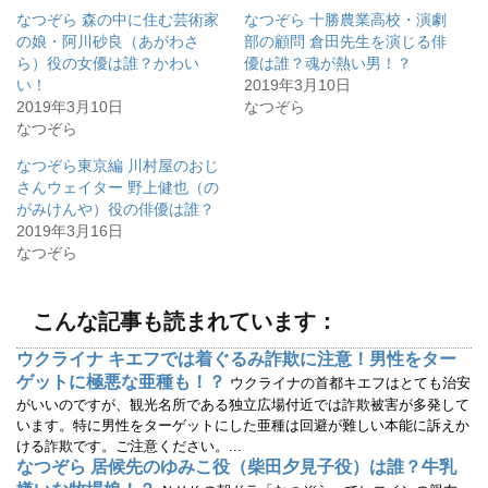
て
o
なつぞら 森の中に住む芸術家
なつぞら 十勝農業高校・演劇
T
o
w
k
の娘・阿川砂良（あがわさ
部の顧問 倉田先生を演じる俳
i
で
ら）役の女優は誰？かわい
優は誰？魂が熱い男！？
t
共
t
有
い！
2019年3月10日
e
す
r
る
2019年3月10日
なつぞら
で
に
なつぞら
共
は
有
ク
(
リ
なつぞら東京編 川村屋のおじ
新
ッ
し
ク
さんウェイター 野上健也（の
い
し
ウ
て
がみけんや）役の俳優は誰？
ィ
く
2019年3月16日
ン
だ
ド
さ
なつぞら
ウ
い
で
(
開
新
き
し
ま
い
こんな記事も読まれています：
す
ウ
)
ィ
ン
ウクライナ キエフでは着ぐるみ詐欺に注意！男性をター
ド
ウ
ゲットに極悪な亜種も！？
ウクライナの首都キエフはとても治安
で
開
がいいのですが、観光名所である独立広場付近では詐欺被害が多発して
き
います。特に男性をターゲットにした亜種は回避が難しい本能に訴えか
ま
す
ける詐欺です。ご注意ください。...
)
なつぞら 居候先のゆみこ役（柴田夕見子役）は誰？牛乳