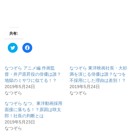
共有:
ク
F
リ
a
ッ
c
ク
e
し
b
て
o
なつぞら アニメ編 作画監
なつぞら 東洋映画社長・大杉
T
o
w
k
督・井戸原昇役の俳優は誰？
満を演じる俳優は誰？なつを
i
で
地獄のミサワに似てる！？
不採用にした理由は差別！？
t
共
t
有
2019年5月24日
2019年5月24日
e
す
r
る
なつぞら
なつぞら
で
に
共
は
有
ク
なつぞら なつ、東洋動画採用
(
リ
面接に落ちる！？原因は咲太
新
ッ
し
ク
郎！社長の判断とは
い
し
ウ
て
2019年5月23日
ィ
く
なつぞら
ン
だ
ド
さ
ウ
い