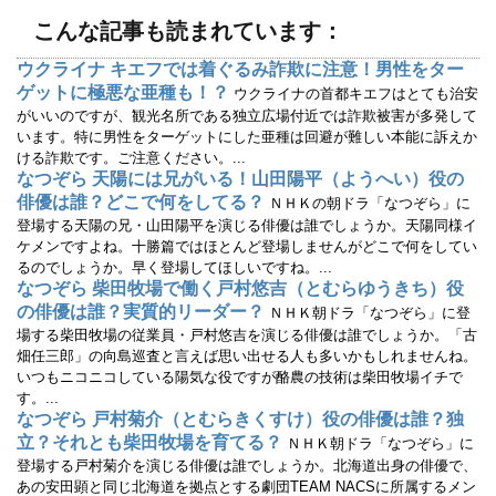
で
(
開
新
こんな記事も読まれています：
き
し
ま
い
す
ウ
ウクライナ キエフでは着ぐるみ詐欺に注意！男性をター
)
ィ
ン
ゲットに極悪な亜種も！？
ウクライナの首都キエフはとても治安
ド
ウ
がいいのですが、観光名所である独立広場付近では詐欺被害が多発して
で
います。特に男性をターゲットにした亜種は回避が難しい本能に訴えか
開
き
ける詐欺です。ご注意ください。...
ま
す
なつぞら 天陽には兄がいる！山田陽平（ようへい）役の
)
俳優は誰？どこで何をしてる？
ＮＨＫの朝ドラ「なつぞら」に
登場する天陽の兄・山田陽平を演じる俳優は誰でしょうか。天陽同様イ
ケメンですよね。十勝篇ではほとんど登場しませんがどこで何をしてい
るのでしょうか。早く登場してほしいですね。...
なつぞら 柴田牧場で働く戸村悠吉（とむらゆうきち）役
の俳優は誰？実質的リーダー？
ＮＨＫ朝ドラ「なつぞら」に登
場する柴田牧場の従業員・戸村悠吉を演じる俳優は誰でしょうか。「古
畑任三郎」の向島巡査と言えば思い出せる人も多いかもしれませんね。
いつもニコニコしている陽気な役ですが酪農の技術は柴田牧場イチで
す。...
なつぞら 戸村菊介（とむらきくすけ）役の俳優は誰？独
立？それとも柴田牧場を育てる？
ＮＨＫ朝ドラ「なつぞら」に
登場する戸村菊介を演じる俳優は誰でしょうか。北海道出身の俳優で、
あの安田顕と同じ北海道を拠点とする劇団TEAM NACSに所属するメン