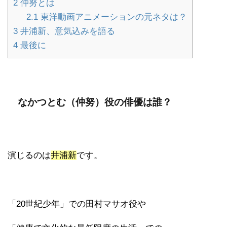
2
仲努とは
2.1
東洋動画アニメーションの元ネタは？
3
井浦新、意気込みを語る
4
最後に
なかつとむ（仲努）役の俳優は誰？
演じるのは
井浦新
です。
「20世紀少年」での田村マサオ役や