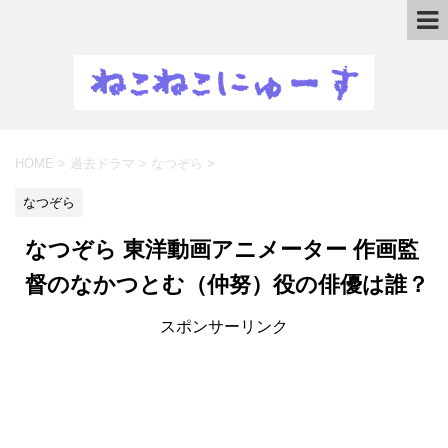
HOME
>
過去ドラマ
>
なつぞら
>
なつぞら
なつぞら 東洋動画アニメーター 作画監
督のなかつとむ（仲努）役の俳優は誰？
スポンサーリンク