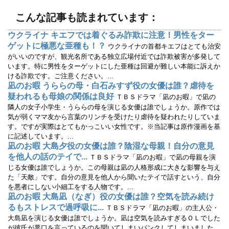
開
新
き
し
ま
い
こんな記事も読まれています：
す
ウ
)
ィ
ン
ウクライナ キエフでは着ぐるみ詐欺に注意！男性をター
ド
ウ
ゲットに極悪な亜種も！？
ウクライナの首都キエフはとても治安
で
開
がいいのですが、観光名所である独立広場付近では詐欺被害が多発して
き
います。特に男性をターゲットにした亜種は回避が難しい本能に訴えか
ま
す
ける詐欺です。ご注意ください。...
)
凪のお暇 うららの母・白石みすず役の女優は誰？虐待を
疑われるも母娘の関係は良好
ＴＢＳドラマ「凪のお暇」で凪の
隣人の女子小学生・うららの母を演じる女優は誰でしょうか。原作では
気が弱くママ友から言葉のリンチを受けたり虐待を疑われたりしていま
す。ですが実際はとてもかっこいい女性です。※当記事は原作漫画を基
に記述しています。...
凪のお暇 大島夕役の女優は誰？陰湿な母親！自分の意見
を他人の話のテイで...
ＴＢＳドラマ「凪のお暇」で凪の母親を演
じる女優は誰でしょうか。この母親は凪の人格形成に大きな影響を与え
た「天敵」です。自分の意見を他人から聞いたテイで話すという、自分
を悪者にしない小細工をする人物です。...
凪のお暇 大島凪（なぎ）役の女優は誰？空気を読み続け
るもストレスで過呼吸に...
ＴＢＳドラマ「凪のお暇」の主人公・
大島凪を演じる女優は誰でしょうか。凪は空気を読みすぎるＯＬでした
が彼氏が悪口を言っているのを聞いてしまいパンクしてしまいました。