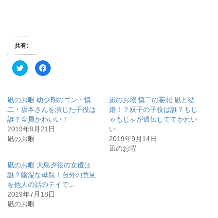
共有:
ク
F
リ
a
ッ
c
ク
e
し
b
て
o
凪のお暇 幼少期のゴン・慎
凪のお暇 慎二の妄想 凪と結
T
o
w
k
二・坂本さんを演じた子役は
婚！？双子の子役は誰？もじ
i
で
誰？全員かわいい！
ゃもじゃが遺伝しててかわい
t
共
t
有
2019年9月21日
い
e
す
r
る
凪のお暇
2019年9月14日
で
に
凪のお暇
共
は
有
ク
(
リ
凪のお暇 大島夕役の女優は
新
ッ
し
ク
誰？陰湿な母親！自分の意見
い
し
ウ
て
を他人の話のテイで...
ィ
く
2019年7月18日
ン
だ
ド
さ
凪のお暇
ウ
い
で
(