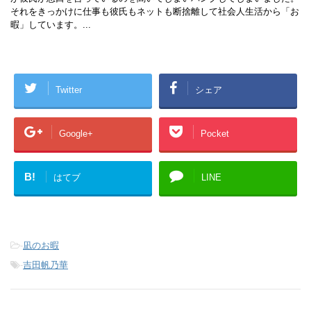
それをきっかけに仕事も彼氏もネットも断捨離して社会人生活から「お
暇」しています。...
Twitter
シェア
Google+
Pocket
B!
はてブ
LINE
-
凪のお暇
-
吉田帆乃華