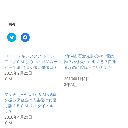
共有:
ク
F
リ
a
ッ
c
ク
e
し
b
て
o
ロート スキンアクア トーン
3年A組 石倉光多役の俳優は
T
o
w
k
アップＣＭ ひみつのＵＶムー
誰？林修先生に似てる？口達
i
で
ビー全編 出演女優と俳優は？
者なのに喧嘩っ早いヤンキ
t
共
t
有
2019年2月22日
ー？
e
す
r
る
ＣＭ
2019年1月3日
で
に
3年A組
共
は
有
ク
(
リ
マッチ（MATCH）ＣＭ 68歳
新
ッ
し
ク
を振る保健室の先生役の女優
い
し
ウ
て
は誰？ＢＧＭ 曲のタイトル
ィ
く
は？
ン
だ
ド
さ
2018年4月23日
ウ
い
で
(
ＣＭ
開
新