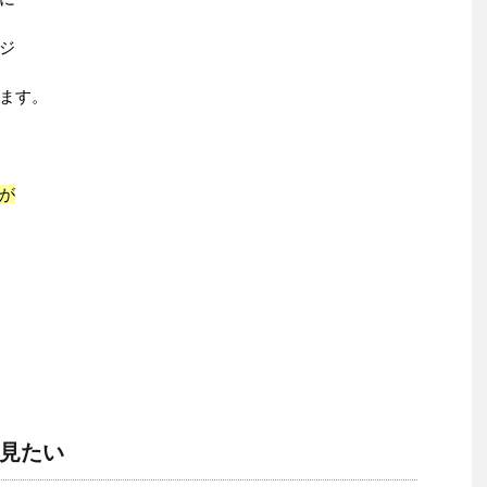
ジ
ます。
が
見たい