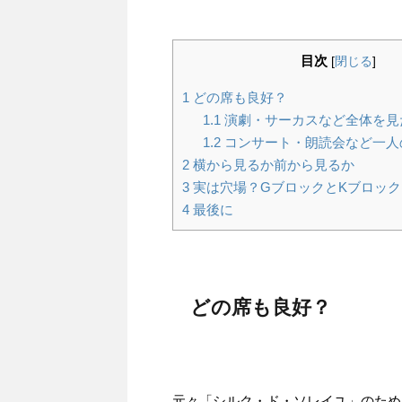
目次
[
閉じる
]
1
どの席も良好？
1.1
演劇・サーカスなど全体を見
1.2
コンサート・朗読会など一人
2
横から見るか前から見るか
3
実は穴場？GブロックとKブロック
4
最後に
どの席も良好？
元々「シルク・ド・ソレイユ」のため