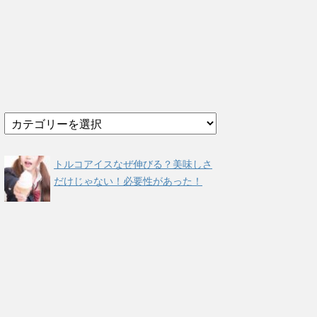
カ
テ
ゴ
リ
トルコアイスなぜ伸びる？美味しさ
ー
だけじゃない！必要性があった！