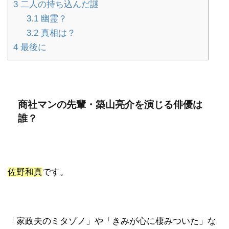
3
二人の持ち込んだ謎
3.1
幽霊？
3.2
真相は？
4
最後に
商社マンの先輩・築山亮介を演じる俳優は
誰？
佐野和真
です。
「家政夫のミタゾノ」や「きみが心に棲みついた」な