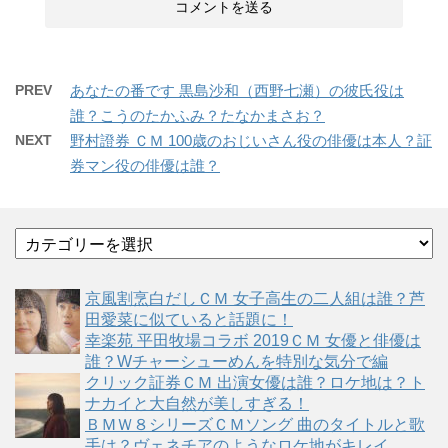
PREV
あなたの番です 黒島沙和（西野七瀬）の彼氏役は
誰？こうのたかふみ？たなかまさお？
NEXT
野村證券 ＣＭ 100歳のおじいさん役の俳優は本人？証
券マン役の俳優は誰？
カ
テ
ゴ
京風割烹白だしＣＭ 女子高生の二人組は誰？芦
リ
田愛菜に似ていると話題に！
ー
幸楽苑 平田牧場コラボ 2019ＣＭ 女優と俳優は
誰？Wチャーシューめんを特別な気分で編
クリック証券ＣＭ 出演女優は誰？ロケ地は？ト
ナカイと大自然が美しすぎる！
ＢＭＷ８シリーズＣＭソング 曲のタイトルと歌
手は？ヴェネチアのようなロケ地がキレイ