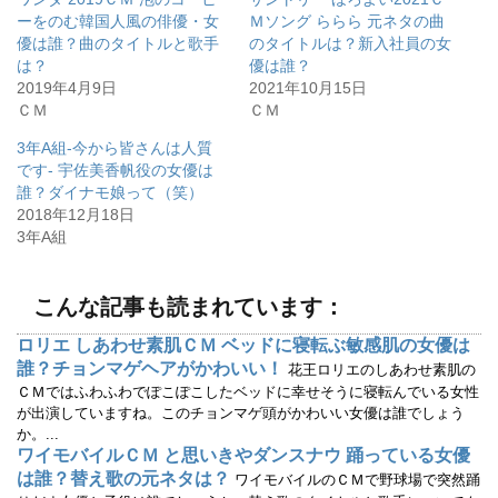
T
o
w
k
ーをのむ韓国人風の俳優・女
Ｍソング ららら 元ネタの曲
i
で
優は誰？曲のタイトルと歌手
のタイトルは？新入社員の女
t
共
t
有
は？
優は誰？
e
す
r
る
2019年4月9日
2021年10月15日
で
に
ＣＭ
ＣＭ
共
は
有
ク
(
リ
3年A組-今から皆さんは人質
新
ッ
し
ク
です- 宇佐美香帆役の女優は
い
し
ウ
て
誰？ダイナモ娘って（笑）
ィ
く
2018年12月18日
ン
だ
ド
さ
3年A組
ウ
い
で
(
開
新
き
し
ま
い
こんな記事も読まれています：
す
ウ
)
ィ
ン
ロリエ しあわせ素肌ＣＭ ベッドに寝転ぶ敏感肌の女優は
ド
ウ
誰？チョンマゲヘアがかわいい！
花王ロリエのしあわせ素肌の
で
開
ＣＭではふわふわでぽこぽこしたベッドに幸せそうに寝転んでいる女性
き
が出演していますね。このチョンマゲ頭がかわいい女優は誰でしょう
ま
す
か。...
)
ワイモバイルＣＭ と思いきやダンスナウ 踊っている女優
は誰？替え歌の元ネタは？
ワイモバイルのＣＭで野球場で突然踊