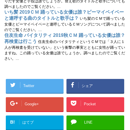
りだす女優と子役は誰でしょうか。替え歌のタイトルと歌手についても
調べましたのでご覧ください。...
いち髪 2019ＣＭ 踊っている女優は誰？ビーマイベイベー
と連呼する曲のタイトルと歌手は？
いち髪のＣＭで踊っている
女優とビーマイベイベーと連呼しているＣＭソングについて調べました
のでご覧ください。...
住友生命 バイタリティ 2019秋ＣＭ 踊っている女優は誰？
再検査は行こう
住友生命のバイタリティというＣＭでは「３人に１
人が再検査を受けていない」という衝撃の事実とともに女性が踊ってい
ますね。この踊っている女優は誰でしょうか。調べましたのでご覧くだ
さい。...
Twitter
シェア
Google+
Pocket
B!
はてブ
LINE