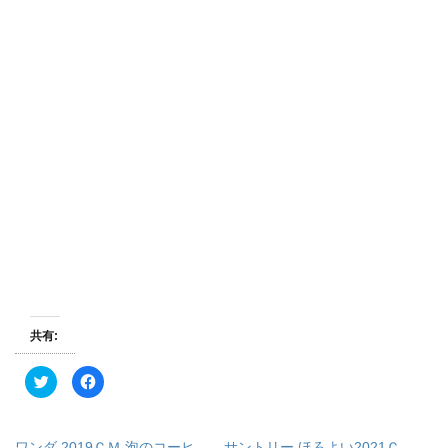
共有:
ク
F
リ
a
ッ
c
ク
e
し
b
て
o
ワンダ 2019ＣＭ 泡のコーヒ
サントリー ほろよい2021Ｃ