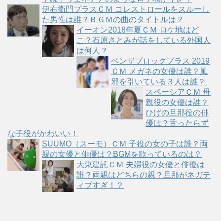
伊右衛門プラスＣＭ コレストロールをスルーし
た男性は誰？ＢＧＭの曲のタイトルは？
イーオン2018年夏ＣＭ ロケ地はど
こ？石原さとみが話をしている外国人
は何人？
ベンザブロックプラス 2019
ＣＭ メガネの女優は誰？風
邪を引いている３人は誰？
スペーシアＣＭ 母
親役の女優は誰？
ひげの旦那役の俳
優は？舌ったらず
な子役がかわいい！
SUUMO（スーモ）ＣＭ 子役の女の子は誰？両
親の女優と俳優は？BGMを歌っているのは？
大東建託ＣＭ 夫婦役の女優と俳優は
誰？両親はどちらの親？旦那がネガテ
ィブすぎ！？