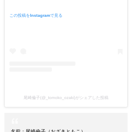
この投稿をInstagramで見る
尾崎倫子(@_tomoko_ozaki)がシェアした投稿
名前：尾崎倫子（おざきともこ）