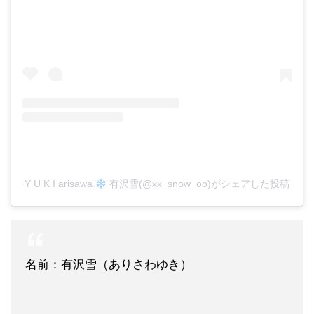
Y U K I arisawa
有沢雪(@xx_snow_oo)がシェアした投稿
名前：有沢雪（ありさわゆき）