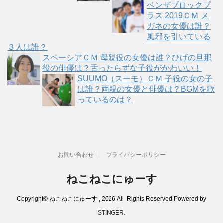
ベンザブロックプ
ラス 2019ＣＭ メ
ガネの女優は誰？
風邪を引いている
３人は誰？
スペーシアＣＭ 母親役の女優は誰？ひげの旦那
役の俳優は？舌ったらずな子役がかわいい！
SUUMO（スーモ）ＣＭ 子役の女の子
は誰？両親の女優と俳優は？BGMを歌
っているのは？
お問い合わせ
プライバシーポリシー
ねこねこにゅーす
Copyright© ねこねこにゅーす , 2026 All Rights Reserved Powered by
STINGER
.