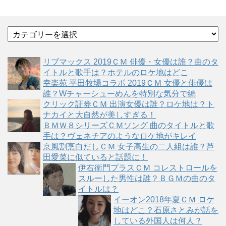
カ
テ
ゴ
リブマックス 2019ＣＭ 俳優・女優は誰？曲のタ
リ
イトルと歌手は？ホテルのロケ地はどこ
ー
幸楽苑 平田牧場コラボ 2019ＣＭ 女優と俳優は
誰？Wチャーシューめんを特別な気分で編
クリック証券ＣＭ 出演女優は誰？ロケ地は？ト
ナカイと大自然が美しすぎる！
ＢＭＷ８シリーズＣＭソング 曲のタイトルと歌
手は？ヴェネチアのようなロケ地がキレイ
京風割烹白だしＣＭ 女子高生の二人組は誰？芦
田愛菜に似ていると話題に！
伊右衛門プラスＣＭ コレストロールを
スルーした男性は誰？ＢＧＭの曲のタ
イトルは？
イーオン2018年夏ＣＭ ロケ
地はどこ？石原さとみが話を
している外国人は何人？