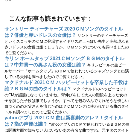
開
新
き
し
ま
い
す
ウ
)
ィ
こんな記事も読まれています：
ン
ド
ウ
サントリー ティーチャーズ 2020ＣＭソングのタイトル
で
は？俳優と赤いドレスの女優は？
開
サントリーのティーチャーズ
き
というスコッチのＣＭに登場するイギリス紳士っぽい先生と突然現れる
ま
す
赤いドレスの女優は誰でしょうか。ＣＭソングについても調べましたの
)
でご覧ください。...
キリン ホームタップ 2021ＣＭソング ＢＧＭのタイトル
は？中井貴一の奥さん役の女優は誰？
キリンビールの生ビー
ルサーバー「ホームタップ」のＣＭで使われているジャズソングと出演
している夫婦を調べましたのでご覧ください。...
マクドナルド 2021ＣＭ ハッピーセットを卒業した子役は
誰？ＢＧＭの曲のタイトルは？
マクドナルドのハッピーセット
のCMが話題になっていますね。背伸びをして大人の階段を上った女の
子を演じた子役は誰でしょうか。すべてを包み込んでくれそうな優しい
白づくめのお父さんを演じたのは？ＣＭソングに使われている曲のタイ
トルも調べましたのでご覧ください。...
yahooアプリ 2021ＣＭ 曲は新喜劇のアレ？！タイトル
は？指の声優は誰？
YahooアプリのＣＭで使われているＢＧＭの曲
は関西方面で知らない人はいないあの有名な曲ですね。元ネタのタイト