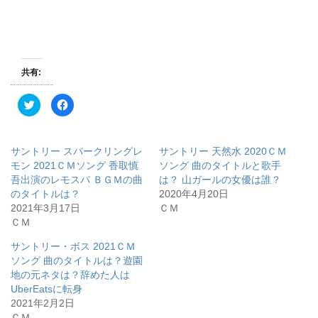
共有:
ク
F
リ
a
ッ
c
ク
e
し
b
て
o
サントリー スパークリングレ
サントリー 天然水 2020ＣＭ
T
o
w
k
モン 2021ＣＭソング 香取慎
ソング 曲のタイトルと歌手
i
で
吾出演のレモスパ ＢＧＭの曲
は？ 山ガールの女優は誰？
t
共
t
有
のタイトルは？
2020年4月20日
e
す
r
る
2021年3月17日
ＣＭ
で
に
ＣＭ
共
は
有
ク
(
リ
サントリー・ボス 2021ＣＭ
新
ッ
し
ク
ソング 曲のタイトルは？遊園
い
し
ウ
て
地の元ネタは？辞めた人は
ィ
く
UberEatsに転身
ン
だ
ド
さ
2021年2月2日
ウ
い
で
(
ＣＭ