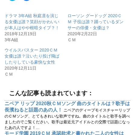
ッ
c
ク
e
し
b
て
o
ドラマ 3年A組 秋庭凛を演じ
ローソン グードッグ 2020Ｃ
T
o
w
k
る女優は誰？笑顔がかわいい
Ｍ 子役は誰？踊っているダン
i
で
が本人はやや根暗タイプ？！
サーの俳優・女優は？
t
共
t
有
2018年12月19日
2020年2月22日
e
す
r
る
3年A組
ＣＭ
で
に
共
は
有
ク
ウイルスバスター 2020ＣＭ
(
リ
女優は誰？泣いたり投げ飛ば
新
ッ
し
ク
したりしている豪快な女性
い
し
ウ
て
2020年12月11日
ィ
く
ＣＭ
ン
だ
ド
さ
ウ
い
で
(
開
新
こんな記事も読まれています：
き
し
ま
い
す
ウ
ニベア リップ 2020秋ＣＭソング 曲のタイトルは？歌手は
)
ィ
ン
長濱ねると話題のあの人！
ニベアのディープモイスチャーリップ
ド
ウ
のＣＭソング、とてもきれいな歌声ですね。曲のタイトルと歌手を調べ
で
ましたのでご覧ください。歌手は最近元アイドルとの交際で話題になっ
開
き
たあの人ですよ！...
ま
す
モード学園 2019ＣＭ 承認欲求と書かれた二人の女性は