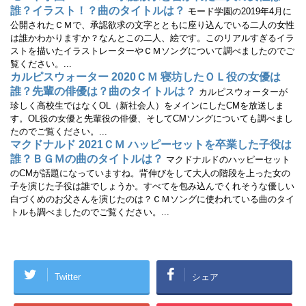
)
誰？イラスト！？曲のタイトルは？
モード学園の2019年4月に
公開されたＣＭで、承認欲求の文字とともに座り込んでいる二人の女性
は誰かわかりますか？なんとこの二人、絵です。このリアルすぎるイラ
ストを描いたイラストレーターやＣＭソングについて調べましたのでご
覧ください。...
カルピスウォーター 2020ＣＭ 寝坊したＯＬ役の女優は
誰？先輩の俳優は？曲のタイトルは？
カルピスウォーターが
珍しく高校生ではなくOL（新社会人）をメインにしたCMを放送しま
す。OL役の女優と先輩役の俳優、そしてCMソングについても調べまし
たのでご覧ください。...
マクドナルド 2021ＣＭ ハッピーセットを卒業した子役は
誰？ＢＧＭの曲のタイトルは？
マクドナルドのハッピーセット
のCMが話題になっていますね。背伸びをして大人の階段を上った女の
子を演じた子役は誰でしょうか。すべてを包み込んでくれそうな優しい
白づくめのお父さんを演じたのは？ＣＭソングに使われている曲のタイ
トルも調べましたのでご覧ください。...
Twitter
シェア