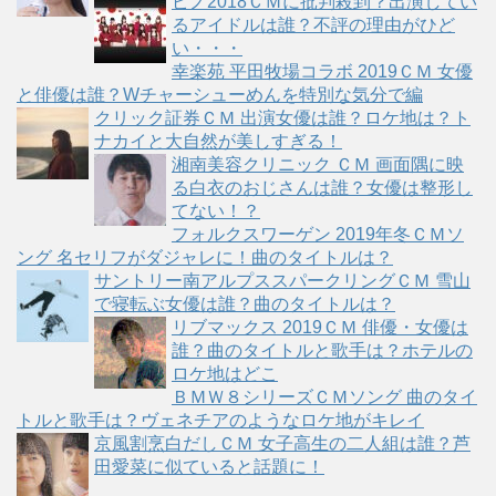
ピノ2018ＣＭに批判殺到？出演してい
るアイドルは誰？不評の理由がひど
い・・・
幸楽苑 平田牧場コラボ 2019ＣＭ 女優
と俳優は誰？Wチャーシューめんを特別な気分で編
クリック証券ＣＭ 出演女優は誰？ロケ地は？ト
ナカイと大自然が美しすぎる！
湘南美容クリニック ＣＭ 画面隅に映
る白衣のおじさんは誰？女優は整形し
てない！？
フォルクスワーゲン 2019年冬ＣＭソ
ング 名セリフがダジャレに！曲のタイトルは？
サントリー南アルプススパークリングＣＭ 雪山
で寝転ぶ女優は誰？曲のタイトルは？
リブマックス 2019ＣＭ 俳優・女優は
誰？曲のタイトルと歌手は？ホテルの
ロケ地はどこ
ＢＭＷ８シリーズＣＭソング 曲のタイ
トルと歌手は？ヴェネチアのようなロケ地がキレイ
京風割烹白だしＣＭ 女子高生の二人組は誰？芦
田愛菜に似ていると話題に！