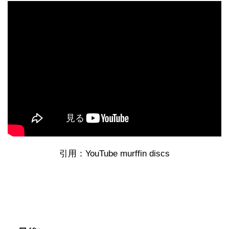
引用：YouTube murffin discs