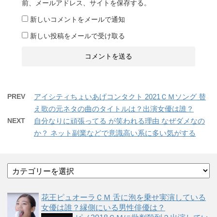
前、メールアドレス、サイトを保存する。
新しいコメントをメールで通知
新しい投稿をメールで受け取る
PREV
アイシティちょいあげコンタクト 2021ＣＭソング 替
え歌の元ネタの曲のタイトルは？出演女優は誰？
NEXT
自分なりに頑張ってる が笑われる理由 なぜダメなの
か？ ネット副業などで意識高い系に多い気がする
カ
テ
ゴ
花王ピュオーラＣＭ 舌に泡を乗せ実演している
リ
女優は誰？縁側にいる男性俳優は？
ー