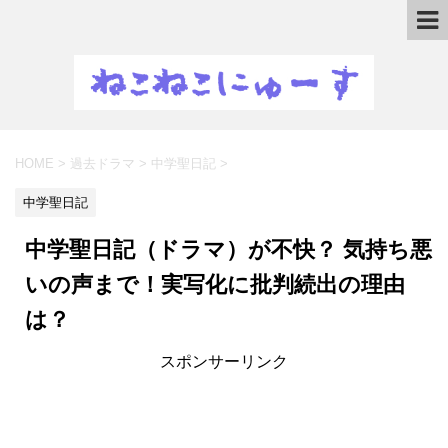
HOME
>
過去ドラマ
>
中学聖日記
>
中学聖日記
中学聖日記（ドラマ）が不快？ 気持ち悪
いの声まで！実写化に批判続出の理由
は？
スポンサーリンク