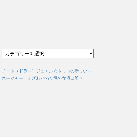
カ
テ
ゴ
リ
チート（ドラマ）ジュエル☆トリコの新しいマ
ー
ネージャー、えざわかのん役の女優は誰？