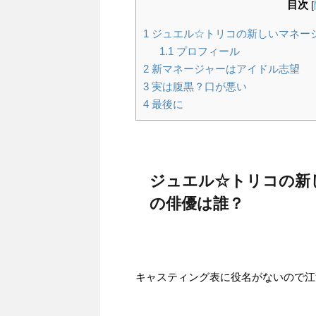
目次
[
1
ジュエル☆トリコの新しいマネー
1.1
プロフィール
2
新マネージャーはアイドル志望
3
実は腹黒？口が悪い
4
最後に
ジュエル☆トリコの新
の俳優は誰？
キャスティング表に役名がないので江