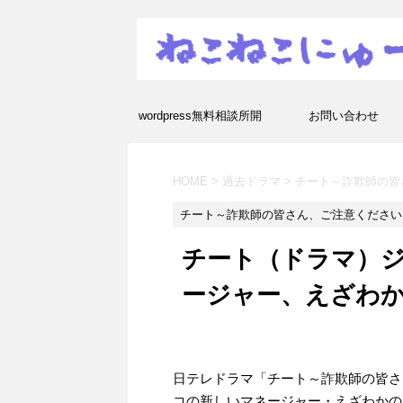
wordpress無料相談所開
お問い合わせ
設！エラーや疑問を解決し
HOME
>
過去ドラマ
>
チート～詐欺師の皆
ます！
チート～詐欺師の皆さん、ご注意ください
チート（ドラマ）
ージャー、えざわ
日テレドラマ「チート～詐欺師の皆さ
コの新しいマネージャー・えざわかの