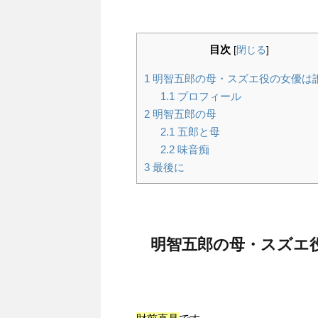
目次
[
閉じる
]
1
明智五郎の母・スズエ役の女優は
1.1
プロフィール
2
明智五郎の母
2.1
五郎と母
2.2
味音痴
3
最後に
明智五郎の母・スズエ