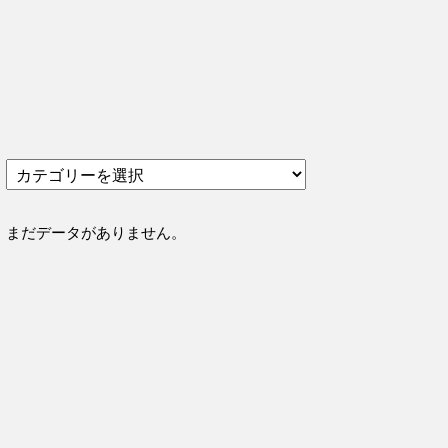
カ
テ
ゴ
リ
まだデータがありません。
ー