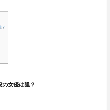
誰？
役の女優は誰？