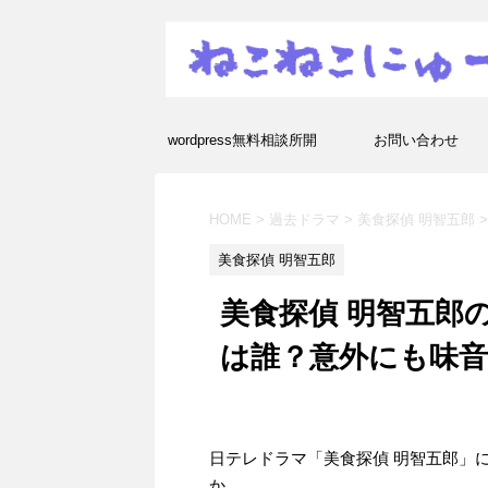
wordpress無料相談所開
お問い合わせ
設！エラーや疑問を解決し
HOME
>
過去ドラマ
>
美食探偵 明智五郎
>
ます！
美食探偵 明智五郎
美食探偵 明智五郎
は誰？意外にも味音
日テレドラマ「美食探偵 明智五郎」
か。