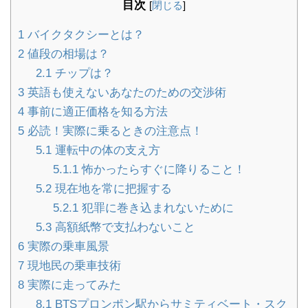
目次
[
閉じる
]
1
バイクタクシーとは？
2
値段の相場は？
2.1
チップは？
3
英語も使えないあなたのための交渉術
4
事前に適正価格を知る方法
5
必読！実際に乗るときの注意点！
5.1
運転中の体の支え方
5.1.1
怖かったらすぐに降りること！
5.2
現在地を常に把握する
5.2.1
犯罪に巻き込まれないために
5.3
高額紙幣で支払わないこと
6
実際の乗車風景
7
現地民の乗車技術
8
実際に走ってみた
8.1
BTSプロンポン駅からサミティベート・スク