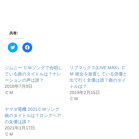
共有:
ク
F
リ
a
ッ
c
ク
e
し
b
て
o
ジムニー ＣＭソングで合唱し
リブマックス(LIVE MAX）Ｃ
T
o
w
k
ている曲のタイトルは？ナレ
Ｍ 彼女を放置している俳優と
i
で
ーションの声は誰？
出て行く女優は誰？曲のタイ
t
共
t
有
2018年7月9日
トルは？
e
す
r
る
ＣＭ
2019年2月15日
で
に
ＣＭ
共
は
有
ク
(
リ
ヤマダ電機 2021ＣＭソング
新
ッ
し
ク
曲のタイトルは？ロングヘア
い
し
ウ
て
の女優は誰？
ィ
く
2021年1月17日
ン
だ
ド
さ
ＣＭ
ウ
い