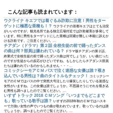
で
(
開
新
き
し
ま
い
こんな記事も読まれています：
す
ウ
)
ィ
ン
ウクライナ キエフでは着ぐるみ詐欺に注意！男性をター
ド
ウ
ゲットに極悪な亜種も！？
ウクライナの首都キエフはとても治安
で
開
がいいのですが、観光名所である独立広場付近では詐欺被害が多発して
き
います。特に男性をターゲットにした亜種は回避が難しい本能に訴えか
ま
す
ける詐欺です。ご注意ください。...
)
チアダン（ドラマ）第２話 全校生徒の前で踊ったダンス
の曲は何？部員は嫌われている？
ドラマ版チアダンの第２話、
終業式で全校生徒の前で踊ったダンス曲は何でしょうか。いい曲だった
のですが生徒からの反応がひどいですね。もしかしたらチアダンス部員
たちは嫌われているのかもしれません・・・...
コミックシーモアＣＭ バスで泣く迷惑な女優は誰？覗き
込んでいる男性は？曲のタイトルもチェック！
コミックシー
モアのＣＭではバスの中で突然大号泣したり爆笑したりしている迷惑な
女性がいますね。この女優は誰でしょうか。不思議そうにそれを覗き込
む男性も調べましたのでご覧ください。...
いすず トラック 2018 ＣＭソング「いつまでもどこまで
も」歌っている歌手は誰？
いすずの2018年秋のＣＭではハスキ
ーで力強い女性の声でいつもの曲が歌われています。歌っているのは誰
でしょうか。調べましたのでご覧ください。...