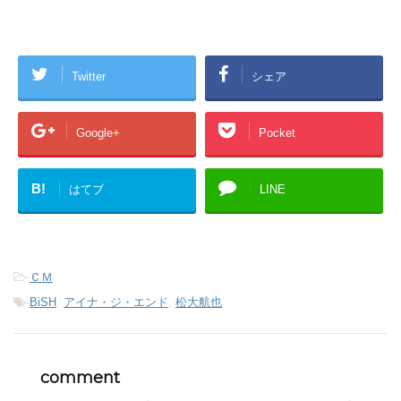
Twitter
シェア
Google+
Pocket
B!
はてブ
LINE
-
ＣＭ
-
BiSH
,
アイナ・ジ・エンド
,
松大航也
comment