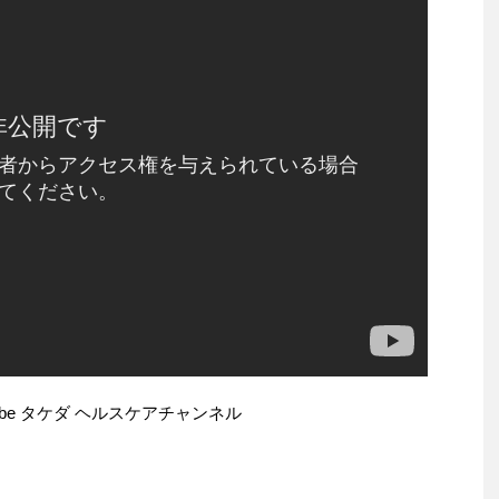
ube タケダ ヘルスケアチャンネル