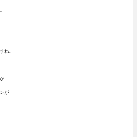
。
すね。
が
ンが