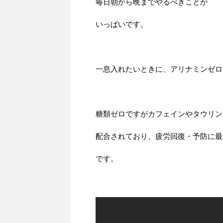
毎日朝から晩までやるべきことが
いっぱいです。
一息入れたいときに、アリナミンゼロ
糖類ゼロですがカフェインやタウリン
配合されており、疲労回復・予防に最
です。