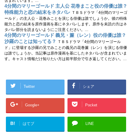
含まれています。...
4分間のマリーゴールド 主人公 花巻まこと役の俳優は誰？
特殊能力と恋の結末をネタバレ
ＴＢＳドラマ「4分間のマリーゴ
ールド」の主人公・花巻みことを演じる俳優は誰でしょうか。彼の特殊
能力と恋の結末を原作漫画を基にネタバレします。原作を未読の方はネ
タバレ部分を読まないようにご注意ください。...
4分間のマリーゴールド 義兄・簾（レン）役の俳優は誰？
沙羅のことは知ってる？
ＴＢＳドラマ「4分間のマリーゴール
ド」に登場する沙羅の兄でみことの義兄の花巻簾（レン）を演じる俳優
は誰でしょうか。当記事は原作漫画を基にしたネタバレが含まれていま
す。キャスト情報だけ知りたい方は前半部分で引き返してください。...
Twitter
シェア
Google+
Pocket
B!
はてブ
LINE