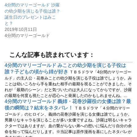
(
リ
4分間のマリーゴールド 沙羅
新
ッ
し
ク
の幼少期を演じる子役は誰？
い
し
ウ
て
誕生日のプレゼントはみこ
ィ
く
と？
ン
だ
ド
さ
2019年10月11日
ウ
い
で
(
4分間のマリーゴールド
開
新
き
し
ま
い
す
ウ
)
ィ
こんな記事も読まれています：
ン
ド
ウ
4分間のマリーゴールド みことの幼少期を演じる子役は
で
誰？子どもの頃から姉が好き
開
ＴＢＳドラマ「4分間のマリーゴー
き
ルド」の主人公・花巻みことの幼少期を演じる子役は誰でしょうか。み
ま
す
ことは幼いころから手を重ねた相手の最期を視ることができました。そ
)
れが「最期のシーン」だと気づいたのは大人になってからですが、沙羅
の最期を何度も視たことが恋心へと発展したのかもしれませんね。...
4分間のマリーゴールド 義姉・花巻沙羅役の女優は誰？最
後の瞬間は？結末をネタバレ！
ＴＢＳドラマ「４分間のマリー
ゴールド」のヒロイン、義姉の花巻沙羅を演じる女優は誰でしょうか。
男勝りなキャラを演じることが多い女優ですよね。沙羅は明るいキャラ
クターではありますが、血の繋がらない弟への想いに悩んだり自分の余
命を知って悩んだりします。※当記事は原作漫画を基にしたネタバレが