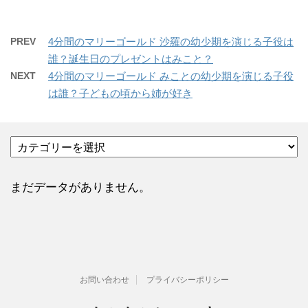
PREV
4分間のマリーゴールド 沙羅の幼少期を演じる子役は
誰？誕生日のプレゼントはみこと？
NEXT
4分間のマリーゴールド みことの幼少期を演じる子役
は誰？子どもの頃から姉が好き
カ
テ
ゴ
リ
まだデータがありません。
ー
お問い合わせ
プライバシーポリシー