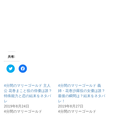
共有:
ク
F
リ
a
ッ
c
ク
e
し
b
て
o
4分間のマリーゴールド 主人
4分間のマリーゴールド 義
T
o
w
k
公 花巻まこと役の俳優は誰？
姉・花巻沙羅役の女優は誰？
i
で
特殊能力と恋の結末をネタバ
最後の瞬間は？結末をネタバ
t
共
t
有
レ
レ！
e
す
r
る
2019年8月24日
2019年8月27日
で
に
4分間のマリーゴールド
4分間のマリーゴールド
共
は
有
ク