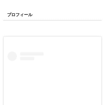
プロフィール