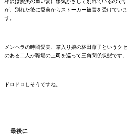
相沢は愛美の重い愛に嫌気がさして別れているのです
が、別れた後に愛美からストーカー被害を受けていま
す。
メンヘラの時岡愛美、箱入り娘の林田藤子というクセ
のある二人が職場の上司を巡って三角関係状態です。
ドロドロしそうですね。
最後に