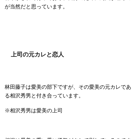
が当然だと思っています。
上司の元カレと恋人
林田藤子は愛美の部下ですが、その愛美の元カレであ
る相沢秀男と付き合っています。
※相沢秀男は愛美の上司