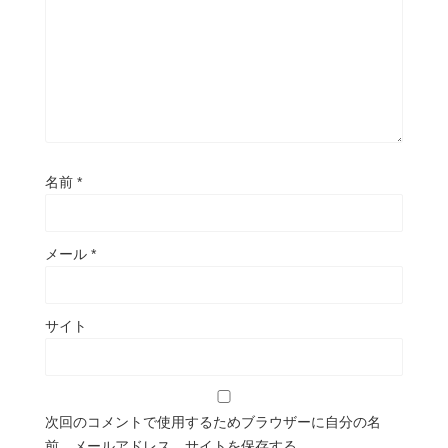
名前
*
メール
*
サイト
次回のコメントで使用するためブラウザーに自分の名
前、メールアドレス、サイトを保存する。