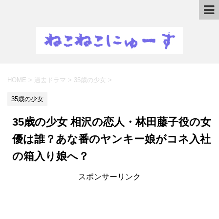
HOME
>
過去ドラマ
>
35歳の少女
>
35歳の少女
35歳の少女 相沢の恋人・林田藤子役の女
優は誰？あな番のヤンキー娘がコネ入社
の箱入り娘へ？
スポンサーリンク