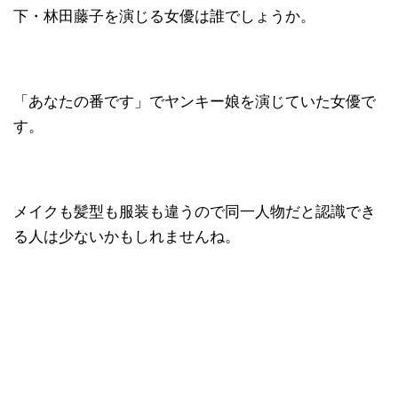
下・林田藤子を演じる女優は誰でしょうか。
「あなたの番です」でヤンキー娘を演じていた女優で
す。
メイクも髪型も服装も違うので同一人物だと認識でき
る人は少ないかもしれませんね。