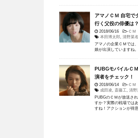
アマノＣＭ 自宅で
行く父役の俳優は
2018/06/16
-
ＣＭ
本田博太郎
,
清野菜
アマノの企業ＣＭでは
娘が出演していますね
PUBGモバイルＣ
演者をチェック！
2018/06/14
-
ＣＭ
成田凌
,
斎藤工
,
清野
PUBGのＣＭが放送さ
すか？実際の戦場では
すね！アクションが得