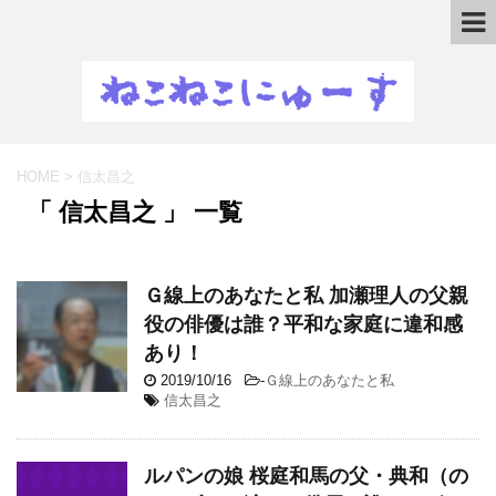
HOME
>
信太昌之
「 信太昌之 」 一覧
Ｇ線上のあなたと私 加瀬理人の父親
役の俳優は誰？平和な家庭に違和感
あり！
2019/10/16
-
Ｇ線上のあなたと私
信太昌之
ルパンの娘 桜庭和馬の父・典和（の