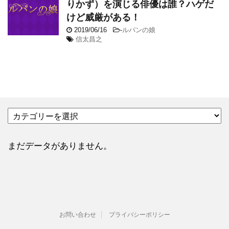
りかず）を演じる俳優は誰？ハゲだ
けど威厳がある！
2019/06/16
-
ルパンの娘
信太昌之
カ
テ
ゴ
リ
まだデータがありません。
ー
お問い合わせ
プライバシーポリシー