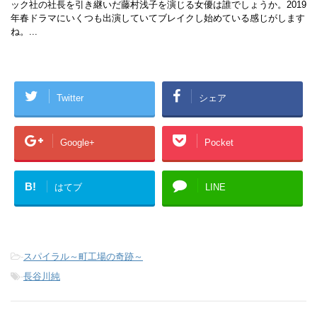
ック社の社長を引き継いだ藤村浅子を演じる女優は誰でしょうか。2019
年春ドラマにいくつも出演していてブレイクし始めている感じがします
ね。...
Twitter
シェア
Google+
Pocket
B!
はてブ
LINE
-
スパイラル～町工場の奇跡～
-
長谷川純