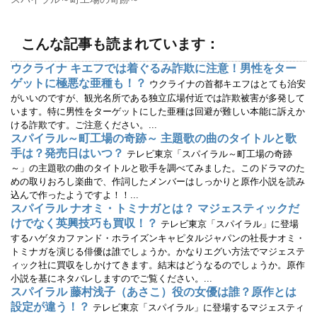
ン
だ
ド
さ
ウ
い
で
(
開
新
こんな記事も読まれています：
き
し
ま
い
す
ウ
ウクライナ キエフでは着ぐるみ詐欺に注意！男性をター
)
ィ
ン
ゲットに極悪な亜種も！？
ウクライナの首都キエフはとても治安
ド
ウ
がいいのですが、観光名所である独立広場付近では詐欺被害が多発して
で
います。特に男性をターゲットにした亜種は回避が難しい本能に訴えか
開
き
ける詐欺です。ご注意ください。...
ま
す
スパイラル～町工場の奇跡～ 主題歌の曲のタイトルと歌
)
手は？発売日はいつ？
テレビ東京「スパイラル～町工場の奇跡
～」の主題歌の曲のタイトルと歌手を調べてみました。このドラマのた
めの取りおろし楽曲で、作詞したメンバーはしっかりと原作小説を読み
込んで作ったようですよ！！...
スパイラル ナオミ・トミナガとは？ マジェスティックだ
けでなく英興技巧も買収！？
テレビ東京「スパイラル」に登場
するハゲタカファンド・ホライズンキャピタルジャパンの社長ナオミ・
トミナガを演じる俳優は誰でしょうか。かなりエグい方法でマジェステ
ィック社に買収をしかけてきます。結末はどうなるのでしょうか。原作
小説を基にネタバレしますのでご覧ください。...
スパイラル 藤村浅子（あさこ）役の女優は誰？原作とは
設定が違う！？
テレビ東京「スパイラル」に登場するマジェスティ