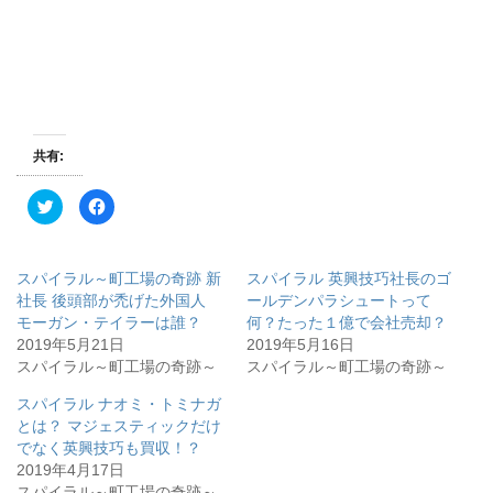
共有:
ク
F
リ
a
ッ
c
ク
e
し
b
て
o
スパイラル～町工場の奇跡 新
スパイラル 英興技巧社長のゴ
T
o
w
k
社長 後頭部が禿げた外国人
ールデンパラシュートって
i
で
モーガン・テイラーは誰？
何？たった１億で会社売却？
t
共
t
有
2019年5月21日
2019年5月16日
e
す
r
る
スパイラル～町工場の奇跡～
スパイラル～町工場の奇跡～
で
に
共
は
有
ク
スパイラル ナオミ・トミナガ
(
リ
とは？ マジェスティックだけ
新
ッ
し
ク
でなく英興技巧も買収！？
い
し
ウ
て
2019年4月17日
ィ
く
スパイラル～町工場の奇跡～