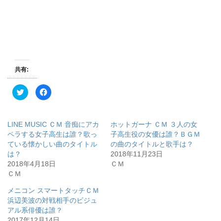
共有:
ク
F
リ
a
ッ
c
ク
e
し
b
て
o
LINE MUSIC ＣＭ 音痴にアカ
ホットガーナ ＣＭ ３人の女
T
o
w
k
ペラする女子高生は誰？歌っ
子高生役の女優は誰？ＢＧＭ
i
で
ている懐かしい曲のタイトル
の曲のタイトルと歌手は？
t
共
t
有
は？
2018年11月23日
e
す
r
る
2018年4月18日
ＣＭ
で
に
ＣＭ
共
は
有
ク
(
リ
メニコン スマートタッチＣＭ
新
ッ
し
ク
浜辺美波の対戦相手のビジュ
い
し
ウ
て
アル系俳優は誰？
ィ
く
2017年12月14日