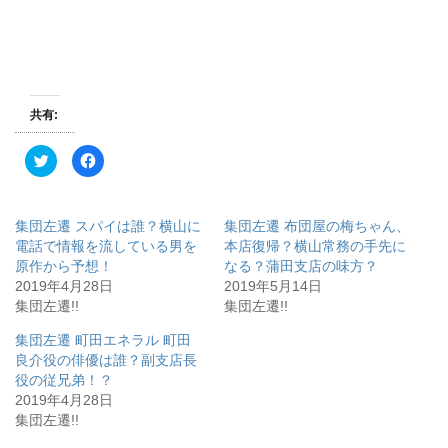
共有:
ク
F
リ
a
ッ
c
ク
e
し
b
て
o
集団左遷 スパイは誰？横山に
集団左遷 布団屋の梅ちゃん、
T
o
w
k
電話で情報を流している男を
本店復帰？横山常務の手先に
i
で
原作から予想！
なる？蒲田支店の味方？
t
共
t
有
2019年4月28日
2019年5月14日
e
す
r
る
集団左遷!!
集団左遷!!
で
に
共
は
有
ク
集団左遷 町田エネラル 町田
(
リ
良介役の俳優は誰？副支店長
新
ッ
し
ク
役の従兄弟！？
い
し
ウ
て
2019年4月28日
ィ
く
集団左遷!!
ン
だ
ド
さ
ウ
い