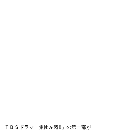
ＴＢＳドラマ「集団左遷!!」の第一部が