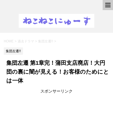
HOME
>
過去ドラマ
>
集団左遷!!
>
集団左遷!!
集団左遷 第1章完！蒲田支店廃店！大円
団の裏に闇が見える！お客様のためにと
は一体
スポンサーリンク