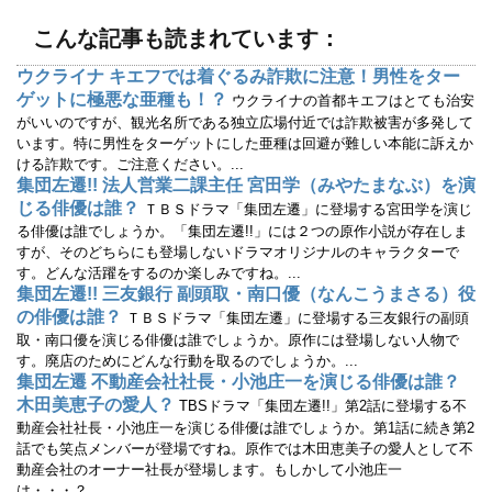
で
(
開
新
こんな記事も読まれています：
き
し
ま
い
す
ウ
ウクライナ キエフでは着ぐるみ詐欺に注意！男性をター
)
ィ
ン
ゲットに極悪な亜種も！？
ウクライナの首都キエフはとても治安
ド
ウ
がいいのですが、観光名所である独立広場付近では詐欺被害が多発して
で
います。特に男性をターゲットにした亜種は回避が難しい本能に訴えか
開
き
ける詐欺です。ご注意ください。...
ま
す
集団左遷!! 法人営業二課主任 宮田学（みやたまなぶ）を演
)
じる俳優は誰？
ＴＢＳドラマ「集団左遷」に登場する宮田学を演じ
る俳優は誰でしょうか。「集団左遷!!」には２つの原作小説が存在しま
すが、そのどちらにも登場しないドラマオリジナルのキャラクターで
す。どんな活躍をするのか楽しみですね。...
集団左遷!! 三友銀行 副頭取・南口優（なんこうまさる）役
の俳優は誰？
ＴＢＳドラマ「集団左遷」に登場する三友銀行の副頭
取・南口優を演じる俳優は誰でしょうか。原作には登場しない人物で
す。廃店のためにどんな行動を取るのでしょうか。...
集団左遷 不動産会社社長・小池庄一を演じる俳優は誰？
木田美恵子の愛人？
TBSドラマ「集団左遷!!」第2話に登場する不
動産会社社長・小池庄一を演じる俳優は誰でしょうか。第1話に続き第2
話でも笑点メンバーが登場ですね。原作では木田恵美子の愛人として不
動産会社のオーナー社長が登場します。もしかして小池庄一
は・・・？...