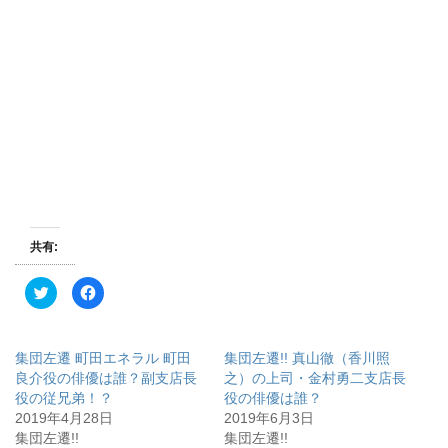
共有:
ク
F
リ
a
ッ
c
ク
e
し
b
て
o
集団左遷 町田エネラル 町田
集団左遷!! 真山徹（香川照
T
o
w
k
良介役の俳優は誰？副支店長
之）の上司・金村勇二支店長
i
で
役の従兄弟！？
役の俳優は誰？
t
共
t
有
2019年4月28日
2019年6月3日
e
す
r
る
集団左遷!!
集団左遷!!
で
に