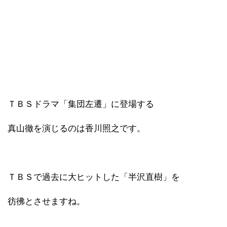
ＴＢＳドラマ「集団左遷」に登場する
真山徹を演じるのは香川照之です。
ＴＢＳで過去に大ヒットした「半沢直樹」を
彷彿とさせますね。