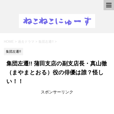
HOME
>
過去ドラマ
>
集団左遷!!
>
集団左遷!!
集団左遷!! 蒲田支店の副支店長・真山徹
（まやまとおる）役の俳優は誰？怪し
い！！
スポンサーリンク