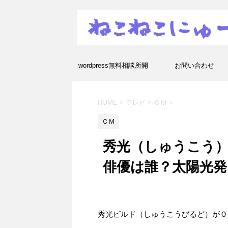
wordpress無料相談所開
お問い合わせ
設！エラーや疑問を解決し
HOME
>
テレビ
>
ＣＭ
>
ます！
ＣＭ
秀光（しゅうこう）
俳優は誰？太陽光発
秀光ビルド（しゅうこうびるど）が０