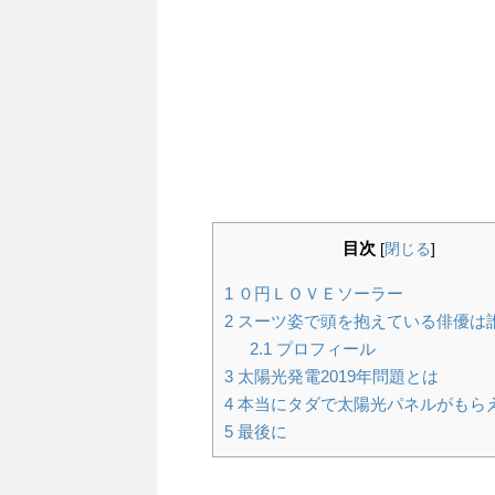
目次
[
閉じる
]
1
０円ＬＯＶＥソーラー
2
スーツ姿で頭を抱えている俳優は
2.1
プロフィール
3
太陽光発電2019年問題とは
4
本当にタダで太陽光パネルがもら
5
最後に