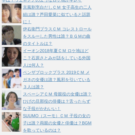
手は？ヴェネチアのようなロケ地がキレイ
京風割烹白だしＣＭ 女子高生の二人
組は誰？芦田愛菜に似ていると話題
に！
伊右衛門プラスＣＭ コレストロール
をスルーした男性は誰？ＢＧＭの曲
のタイトルは？
イーオン2018年夏ＣＭ ロケ地はど
こ？石原さとみが話をしている外国
人は何人？
ベンザブロックプラス 2019ＣＭ メ
ガネの女優は誰？風邪を引いている
３人は誰？
スペーシアＣＭ 母親役の女優は誰？
ひげの旦那役の俳優は？舌ったらず
な子役がかわいい！
SUUMO（スーモ）ＣＭ 子役の女の
子は誰？両親の女優と俳優は？BGM
を歌っているのは？