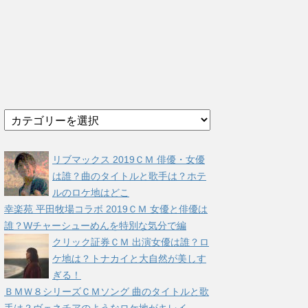
カ
テ
ゴ
リ
リブマックス 2019ＣＭ 俳優・女優
ー
は誰？曲のタイトルと歌手は？ホテ
ルのロケ地はどこ
幸楽苑 平田牧場コラボ 2019ＣＭ 女優と俳優は
誰？Wチャーシューめんを特別な気分で編
クリック証券ＣＭ 出演女優は誰？ロ
ケ地は？トナカイと大自然が美しす
ぎる！
ＢＭＷ８シリーズＣＭソング 曲のタイトルと歌